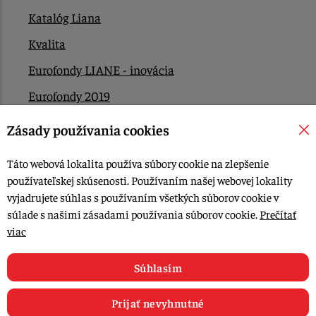
Katalóg Liana
Kvalita
Eurofondy LIANE - inovácia
Eurofondy 2019
Eurofondy 2022/2023
Zásady používania cookies
EÚ Plán obnovy
Táto webová lokalita používa súbory cookie na zlepšenie
Kontakt
používateľskej skúsenosti. Používaním našej webovej lokality
vyjadrujete súhlas s používaním všetkých súborov cookie v
súlade s našimi zásadami používania súborov cookie.
Prečítať
© 2015-2026, LIANA GOLIAŠ s.r.o. všetky práva vyhradené.
viac
Upraviť nastavenia Cookies
Web dizajn: MARLOW DESIGN
Súhlasím
Prijať nevyhnutné