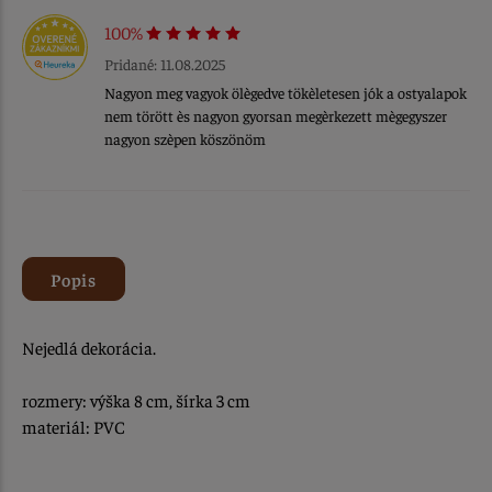
100%
Pridané: 11.08.2025
Nagyon meg vagyok ölègedve tökèletesen jók a ostyalapok
nem törött ès nagyon gyorsan megèrkezett mègegyszer
nagyon szèpen köszönöm
Popis
Nejedlá dekorácia.
rozmery: výška 8 cm, šírka 3 cm
materiál: PVC