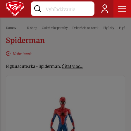
Domov
E-shop
Cukrárske potreby
Dekorácie na tortu
Figúrky
Figúrky
Spiderman
Nedostupné
Fig&uacute;rka - Spiderman.
Čítať viac…