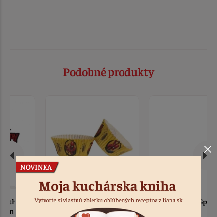
Podobné produkty
Košíčky papierové
Zápich - sada Spiderman
Spiderman 25 ks