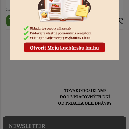
6 ks
Kód: 1296
9 ks
Kód: 1781
2,90 €
3,60 €
TOVAR ODOSIELAME
DO 1-2 PRACOVNÝCH DNÍ
OD PRIJATIA OBJEDNÁVKY
NEWSLETTER