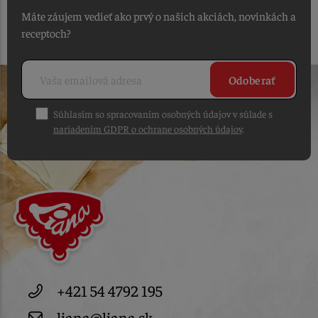
Máte záujem vedieť ako prvý o našich akciách, novinkách a
receptoch?
Odoberať
Súhlasím so spracovaním osobných údajov v súlade s
nariadením GDPR o ochrane osobných údajov
.
+421 54 4792 195
liana@liana.sk