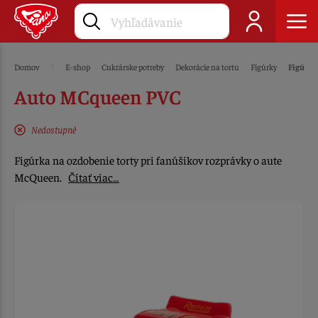
Domov
E-shop
Cukrárske potreby
Dekorácie na tortu
Figúrky
Figúrky
Auto MCqueen PVC
Nedostupné
Figúrka na ozdobenie torty pri fanúšikov rozprávky o aute
McQueen.
Čítať viac…