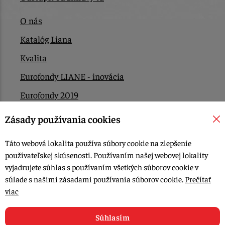
O nás
Katalóg Liana
Kvalita
Eurofondy LIANE - inovácia
Eurofondy 2019
Eurofondy 2022/2023
Zásady používania cookies
EÚ Plán obnovy
Táto webová lokalita používa súbory cookie na zlepšenie
Kontakt
používateľskej skúsenosti. Používaním našej webovej lokality
vyjadrujete súhlas s používaním všetkých súborov cookie v
súlade s našimi zásadami používania súborov cookie.
Prečítať
© 2015-2026, LIANA GOLIAŠ s.r.o. všetky práva vyhradené.
viac
Upraviť nastavenia Cookies
Web dizajn: MARLOW DESIGN
Súhlasím