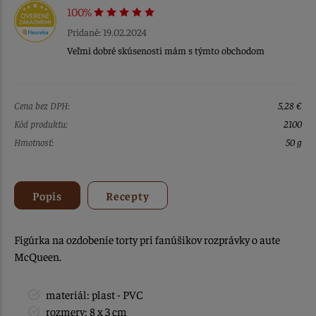
100%
Pridané: 19.02.2024
Veľmi dobré skúsenosti mám s týmto obchodom
Cena bez DPH:
5,28 €
Kód produktu:
2100
Hmotnosť:
50 g
Popis
Recepty
Figúrka na ozdobenie torty pri fanúšikov rozprávky o aute
McQueen.
materiál: plast - PVC
rozmery: 8 x 3 cm