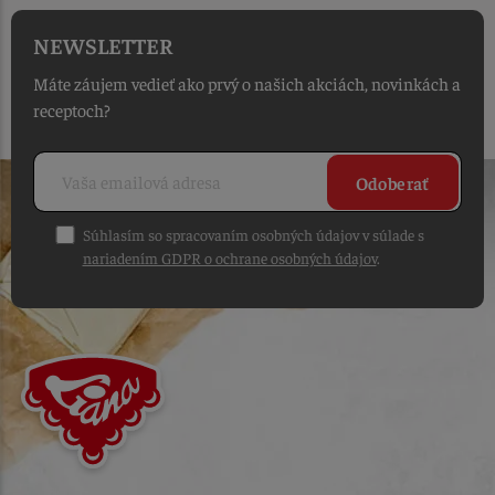
NEWSLETTER
Máte záujem vedieť ako prvý o našich akciách, novinkách a
receptoch?
Odoberať
Súhlasím so spracovaním osobných údajov v súlade s
nariadením GDPR o ochrane osobných údajov
.