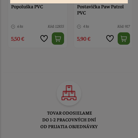
Popoluška PVC
Postavička Paw Patrol
PVC
6 ks
Kód: 12855
4 ks
Kód: 917
5,50 €
5,90 €
TOVAR ODOSIELAME
DO 1-2 PRACOVNÝCH DNÍ
OD PRIJATIA OBJEDNÁVKY