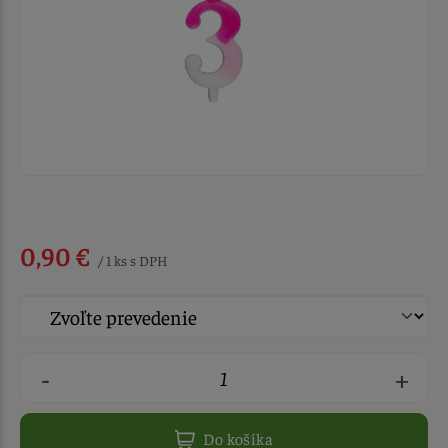
0,90 €
/ 1 ks s DPH
-
+
Do košíka