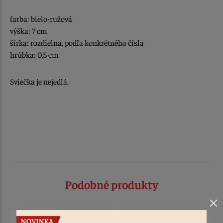
farba: bielo-ružová
výška: 7 cm
šírka: rozdielna, podľa konkrétného čísla
hrúbka: 0,5 cm
Sviečka je nejedlá.
Podobné produkty