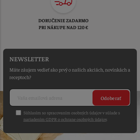
TOVAR ODOSIELAME
DO 1-2 PRACOVNÝCH DNÍ
OD PRIJATIA OBJEDNÁVKY
NEWSLETTER
Máte záujem vedieť ako prvý o našich akciách, novinkách a
receptoch?
Odoberať
Súhlasím so spracovaním osobných údajov v súlade s
nariadením GDPR o ochrane osobných údajov
.