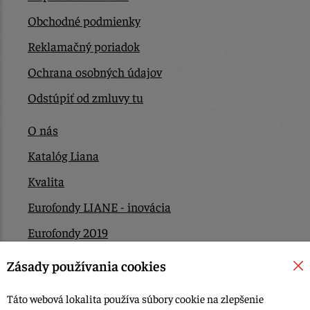
Obchodné podmienky
Reklamačný poriadok
Ochrana osobných údajov
Odstúpiť od zmluvy tu
O nás
Katalóg Liana
Kvalita
Eurofondy LIANE - inovácia
Eurofondy 2019
Eurofondy 2022/2023
Zásady používania cookies
EÚ Plán obnovy
Táto webová lokalita používa súbory cookie na zlepšenie
Kontakt