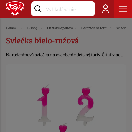
Domov
E-shop
Cukrárske potreby
Dekorácie na tortu
Sviečky
Sviečka bielo-ružová
Narodeninová sviečka na ozdobenie detskej torty.
Čítať viac…