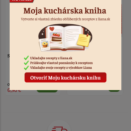
Sviečka na tortu farebná
Sviečka bielo-modrá
pastelka 12 ks
2 ks
Kód: 9636
od
2,50 €
0,90 €