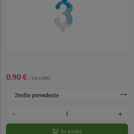
0,90 €
/ 1 ks s DPH
-
+
Do košíka