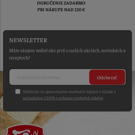
TOVAR ODOSIELAME
DO 1-2 PRACOVNÝCH DNÍ
OD PRIJATIA OBJEDNÁVKY
NEWSLETTER
Máte záujem vedieť ako prvý o našich akciách, novinkách a
receptoch?
Odoberať
Súhlasím so spracovaním osobných údajov v súlade s
nariadením GDPR o ochrane osobných údajov
.