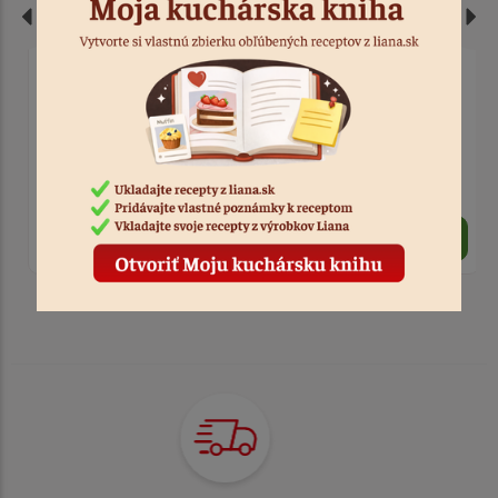
Sviečka dúhová
Sviečka na tortu farebná
pastelka 12 ks
2 ks
Kód: 9636
od
2,50 €
1,50 €