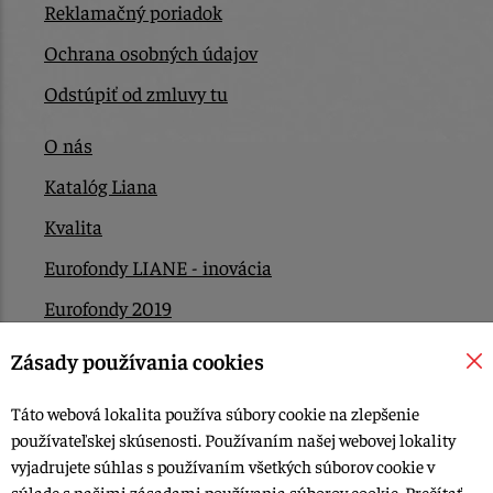
Reklamačný poriadok
Ochrana osobných údajov
Odstúpiť od zmluvy tu
O nás
Katalóg Liana
Kvalita
Eurofondy LIANE - inovácia
Eurofondy 2019
Eurofondy 2022/2023
Zásady používania cookies
EÚ Plán obnovy
Táto webová lokalita používa súbory cookie na zlepšenie
Kontakt
používateľskej skúsenosti. Používaním našej webovej lokality
vyjadrujete súhlas s používaním všetkých súborov cookie v
súlade s našimi zásadami používania súborov cookie.
Prečítať