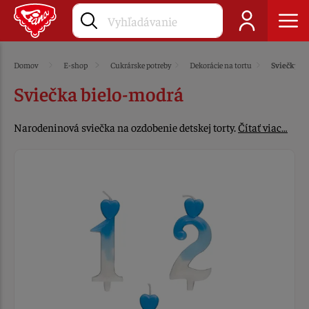
Domov
E-shop
Cukrárske potreby
Dekorácie na tortu
Sviečky
Sviečka bielo-modrá
Narodeninová sviečka na ozdobenie detskej torty.
Čítať viac…