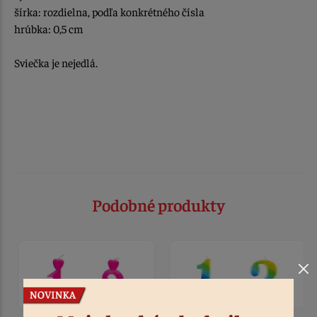
šírka: rozdielna, podľa konkrétného čísla
hrúbka: 0,5 cm
Sviečka je nejedlá.
Podobné produkty