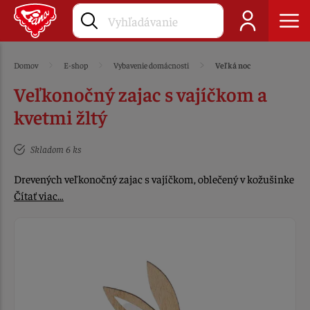
Domov
E-shop
Vybavenie domácnosti
Veľká noc
Veľkonočný zajac s vajíčkom a
kvetmi žltý
Skladom 6 ks
Drevených veľkonočný zajac s vajíčkom, oblečený v kožušinke
Čítať viac…