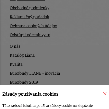
Obchodné podmienky
Reklamačný poriadok
Ochrana osobných údajov
Odstúpiť od zmluvy tu
O nás
Katalóg Liana
Kvalita
Eurofondy LIANE - inovácia
Eurofondy 2019
Eurofondy 2022/2023
Zásady používania cookies
EÚ Plán obnovy
Táto webová lokalita používa súbory cookie na zlepšenie
Kontakt