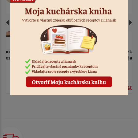
Veľkonočný zajac s
Dekorácia veľkonočný
vajíčkom a kvetmi
zajac
zelený
6 ks
Kód: 1924
od
1,50 €
3,40 €