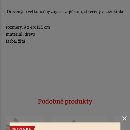
Drevených veľkonočný zajac s vajíčkom, oblečený v kožušinke
rozmery: 9 x 4 x 13,5 cm
materiál: drevo
farba: žltá
Podobné produkty