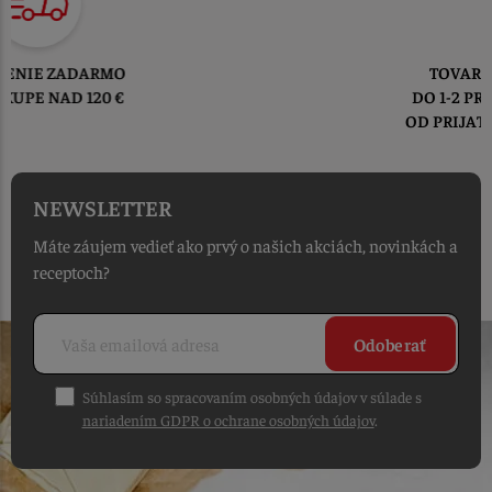
TOVAR ODOSIELAME
DO 1-2 PRACOVNÝCH DNÍ
OD PRIJATIA OBJEDNÁVKY
NEWSLETTER
Máte záujem vedieť ako prvý o našich akciách, novinkách a
receptoch?
Odoberať
Súhlasím so spracovaním osobných údajov v súlade s
nariadením GDPR o ochrane osobných údajov
.