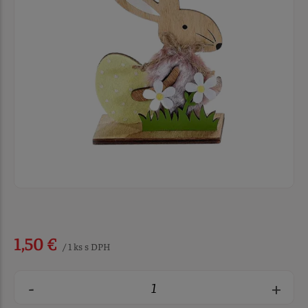
1,50 €
/ 1 ks s DPH
-
+