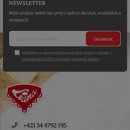
NEWSLETTER
Máte záujem vedieť ako prvý o našich akciách, novinkách a
receptoch?
Odoberať
Súhlasím so spracovaním osobných údajov v súlade s
nariadením GDPR o ochrane osobných údajov
.
+421 54 4792 195