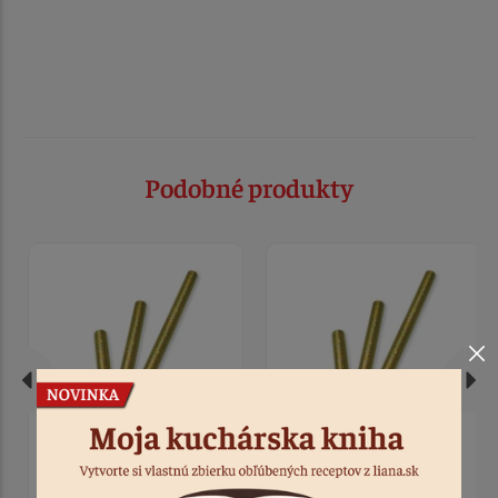
Podobné produkty
Fontána tortová zlatá 25
Sviečky tortové 24ks