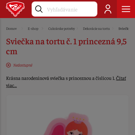
Domov
E-shop
Cukrárske potreby
Dekorácie na tortu
Sviečky
Sviečka na tortu č. 1 princezná 9,5
cm
Nedostupné
Krásna narodeninová sviečka s princeznou a číslicou 1.
Čítať
viac…