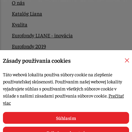
O nás
Katalóg Liana
Kvalita
Eurofondy LIANE - inovácia
Eurofondy 2019
Eurofondy 2022/2023
Zásady používania cookies
EÚ Plán obnovy
Táto webová lokalita používa súbory cookie na zlepšenie
Kontakt
používateľskej skúsenosti. Používaním našej webovej lokality
vyjadrujete súhlas s používaním všetkých súborov cookie v
súlade s našimi zásadami používania súborov cookie.
Prečítať
© 2015-2026, LIANA GOLIAŠ s.r.o. všetky práva vyhradené.
viac
Upraviť nastavenia Cookies
Web dizajn: MARLOW DESIGN
Súhlasím