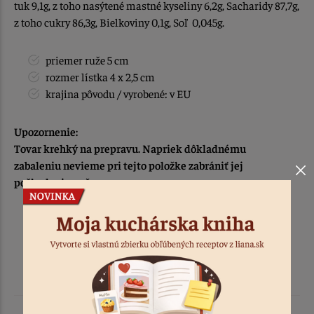
tuk 9,1g, z toho nasýtené mastné kyseliny 6,2g, Sacharidy 87,7g,
z toho cukry 86,3g, Bielkoviny 0,1g, Soľ 0,045g.
priemer ruže 5 cm
rozmer lístka 4 x 2,5 cm
krajina pôvodu / vyrobené: v EU
Upozornenie:
Tovar krehký na prepravu. Napriek dôkladnému
zabaleniu nevieme pri tejto položke zabrániť jej
poškodeniu počas prepravy.