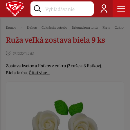
Domov
E-shop
Cukrárske potreby
Dekorácie na tortu
Kvety
Cukrové
Ruža veľká zostava biela 9 ks
Skladom 5 ks
Zostava kvetov a lístkov z cukru (3 ruže a 6 lístkov).
Biela farba.
Čítať viac…