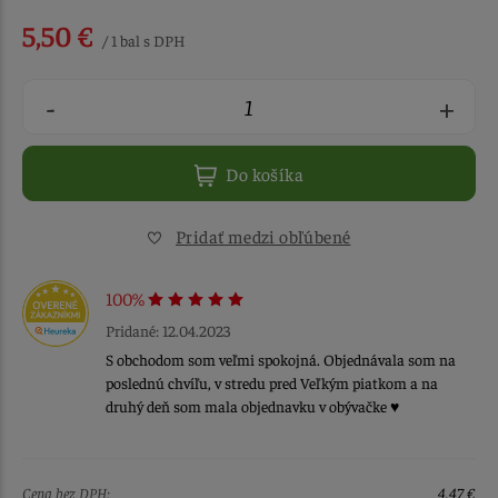
5,50 €
/ 1 bal s DPH
-
+
Do košíka
Pridať medzi obľúbené
100%
Pridané: 12.04.2023
S obchodom som veľmi spokojná. Objednávala som na
poslednú chvíľu, v stredu pred Veľkým piatkom a na
druhý deň som mala objednavku v obývačke ♥️
Cena bez DPH:
4,47 €