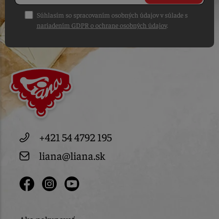
Súhlasím so spracovaním osobných údajov v súlade s
nariadením GDPR o ochrane osobných údajov
.
+421 54 4792 195
liana@liana.sk