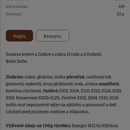
Kód produktu:
439
Hmotnosť:
115 g
Popis
Recepty
Zostava kvetov a lístkov z cukru (3 ruže a 6 lístkov).
Biela farba.
Zloženie:
cukor, glukóza, múka
pšeničná
, rastlinný tuk
(palmový, repkový), sirup glukózový, voda, aróma
mandľová
,
kyselina citrónová.
Farbivá
E102, E104, E110, E123, E124, E133,
E153. Konzervant E202<0,2%. Farbivá E102, E104, E110, E124
môžu mať nepriaznivý vplyv na aktivitu a pozornosť u detí.
Chrániť pred priamym svetlom a vlhkosťou.
Výživové údaje na 100g výrobku:
Energia 1812 kJ/433 kcal,