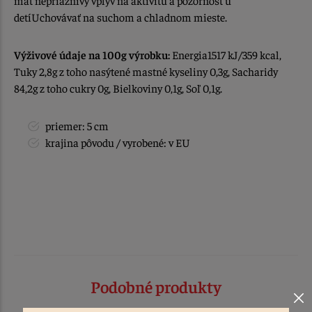
mať nepriaznivý vplyv na aktivitu a pozornosť u
detíUchovávať na suchom a chladnom mieste.
Výživové údaje na 100g výrobku:
Energia1517 kJ/359 kcal,
Tuky 2,8g z toho nasýtené mastné kyseliny 0,3g, Sacharidy
84,2g z toho cukry 0g, Bielkoviny 0,1g, Soľ 0,1g.
priemer: 5 cm
krajina pôvodu / vyrobené: v EU
Podobné produkty