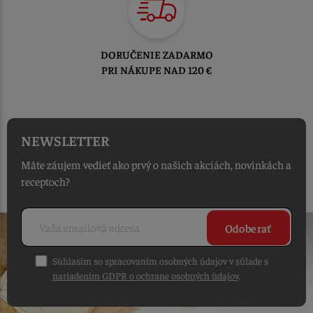
TOVAR ODOSIELAME
DO 1-2 PRACOVNÝCH DNÍ
OD PRIJATIA OBJEDNÁVKY
NEWSLETTER
Máte záujem vedieť ako prvý o našich akciách, novinkách a
receptoch?
Odoberať
Súhlasím so spracovaním osobných údajov v súlade s
nariadením GDPR o ochrane osobných údajov
.