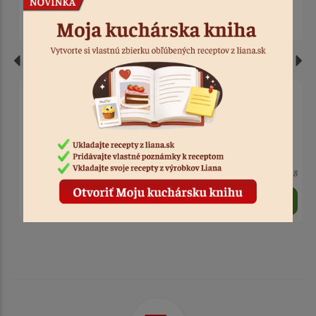
Farba gélová Wilton
Farba gélová Food
listovo zelená 28 g
Colours extra fialová 096
20g
7 ks
Kód: 9818
4 ks
Kód: 1203
2,90 €
2,90 €