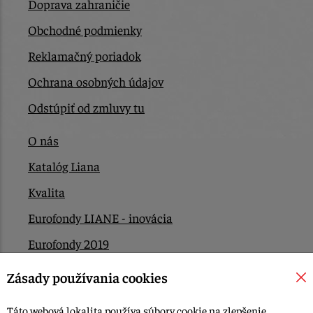
Doprava zahraničie
Obchodné podmienky
Reklamačný poriadok
Ochrana osobných údajov
Odstúpiť od zmluvy tu
O nás
Katalóg Liana
Kvalita
Eurofondy LIANE - inovácia
Eurofondy 2019
Eurofondy 2022/2023
Zásady používania cookies
EÚ Plán obnovy
Táto webová lokalita používa súbory cookie na zlepšenie