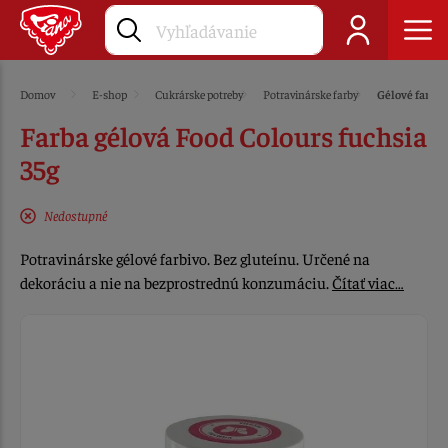
Domov
E-shop
Cukrárske potreby
Potravinárske farby
Gélové farby
Farba gélová Food Colours fuchsia
35g
Nedostupné
Potravinárske gélové farbivo. Bez gluteínu. Určené na
dekoráciu a nie na bezprostrednú konzumáciu.
Čítať viac…