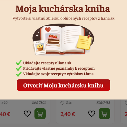
rtu č. 40
Sviečka na tortu č. 30
Sviečka na t
tá
čierny diamant
saténovo-zl
Kód: 7301
3 ks
Kód: 7435
5 ks
2,40 €
2,40 €