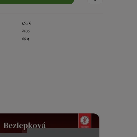
1,95 €
7436
40 g