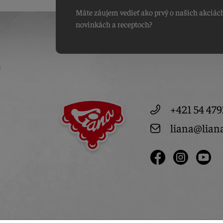
Máte záujem vedieť ako prvý o našich akciác
novinkách a receptoch?
+421 54 479
liana@lian