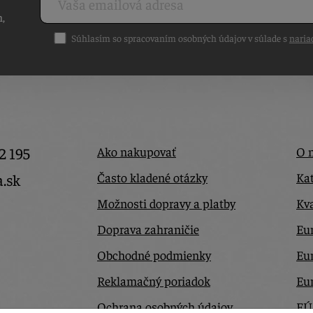
h,
Súhlasím so spracovaním osobných údajov v súlade s
naria
2 195
Ako nakupovať
O 
Často kladené otázky
Kat
a.sk
Možnosti dopravy a platby
Kva
Doprava zahraničie
Eur
Obchodné podmienky
Eu
Reklamačný poriadok
Eu
Ochrana osobných údajov
EÚ