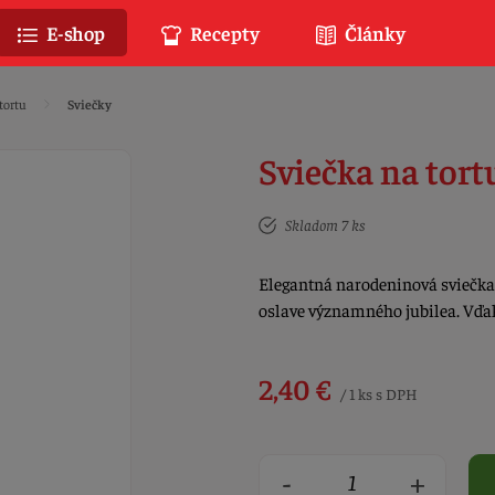
E-shop
Recepty
Články
tortu
Sviečky
Sviečka na tort
Skladom 7 ks
Elegantná narodeninová sviečka 
oslave významného jubilea. Vď
2,40 €
/ 1 ks s DPH
-
+