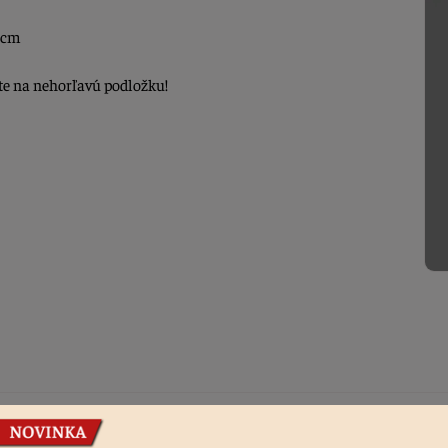
4 cm
te na nehorľavú podložku!
Podobné produkty