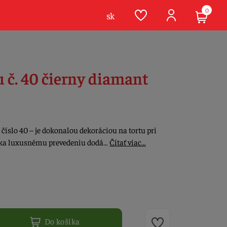
0
sk
u č. 40 čierny diamant
číslo 40 – je dokonalou dekoráciou na tortu pri
aka luxusnému prevedeniu dodá…
Čítať viac…
Do košíka