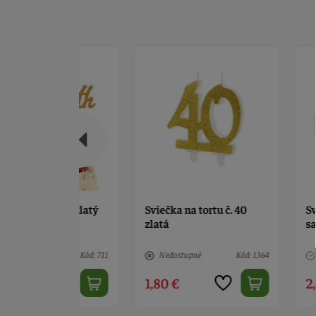
y 40 zlatý
Sviečka na tortu č. 40
Sviečka na to
zlatá
saténovo-zla
Kód: 711
Nedostupné
Kód: 1364
> 10
1,80 €
2,40 €