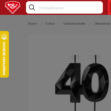
Domov
E-shop
Cukrárske potreby
Dekorácie na 