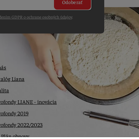
Odoberať
dením GDPR o ochrane osobných údajov
.
nás
alóg Liana
lita
ofondy LIANE - inovácia
rofondy 2019
rofondy 2022/2023
 Plán obnovy