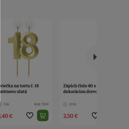
ortu č. 18
Zápich číslo 40 s
Zápich zla
atá
dekoráciou drevo
Kód: 7300
10 ks
Kód: 6274
5 ks
2,50 €
3,30 €