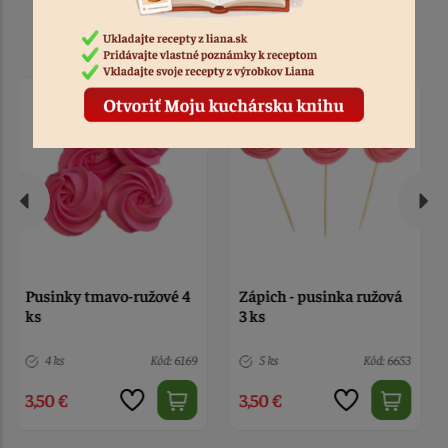
Podobné produkty
Zápich - pusinka ružová
Pusinky zelené 22 ks
3 ks
5 ks
Kód: 6653
> 10
Kód: 4018
3,50 €
3,50 €