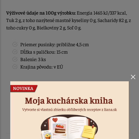
Výživové údaje na 100g výrobku:
Energia 1465 kJ/337 kcal,
Tuk 2 g, z toho nasýtené mastné kyseliny 0 g, Sacharidy 82 g, z
toho cukry 0 g, Bielkoviny 2 g, Soľ 0 g.
Priemer pusinky: približne 4,5 cm
Dĺžka s paličkou: 15 cm
Balenie: 3 ks
Krajina pôvodu: v EÚ