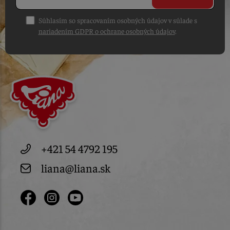
Súhlasím so spracovaním osobných údajov v súlade s
nariadením GDPR o ochrane osobných údajov
.
+421 54 4792 195
liana@liana.sk