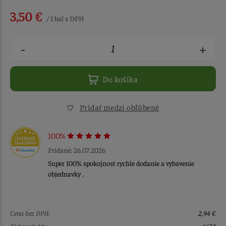
3,50 €
/ 1 bal s DPH
-
+
Do košíka
Pridať medzi obľúbené
100%
Pridané: 26.07.2026
Super 100% spokojnost rychle dodanie a vybavenie
objednavky .
Cena bez DPH:
2,94 €
Kód produktu:
6654