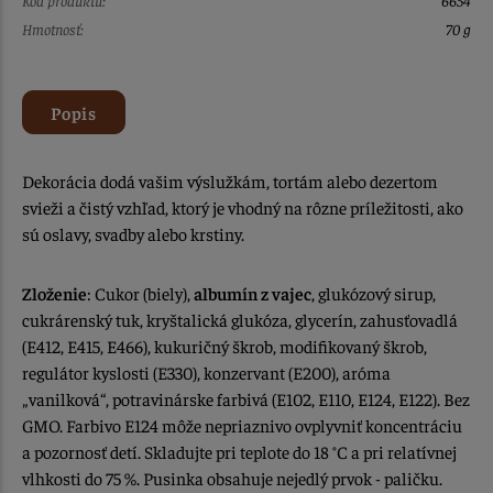
Hmotnosť:
70 g
Popis
Dekorácia dodá vašim výslužkám, tortám alebo dezertom
svieži a čistý vzhľad, ktorý je vhodný na rôzne príležitosti, ako
sú oslavy, svadby alebo krstiny.
Zloženie
: Cukor (biely),
albumín z vajec
, glukózový sirup,
cukrárenský tuk, kryštalická glukóza, glycerín, zahusťovadlá
(E412, E415, E466), kukuričný škrob, modifikovaný škrob,
regulátor kyslosti (E330), konzervant (E200), aróma
„vanilková“, potravinárske farbivá (E102, E110, E124, E122). Bez
GMO. Farbivo E124 môže nepriaznivo ovplyvniť koncentráciu
a pozornosť detí. Skladujte pri teplote do 18 °C a pri relatívnej
vlhkosti do 75 %. Pusinka obsahuje nejedlý prvok - paličku.