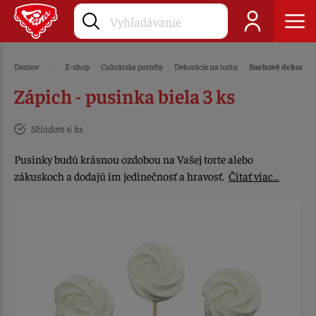
Domov
E-shop
Cukrárske potreby
Dekorácie na tortu
Snehové dekoráci
Zápich - pusinka biela 3 ks
Skladom 6 ks
Pusinky budú krásnou ozdobou na Vašej torte alebo
zákuskoch a dodajú im jedinečnosť a hravosť.
Čítať viac…