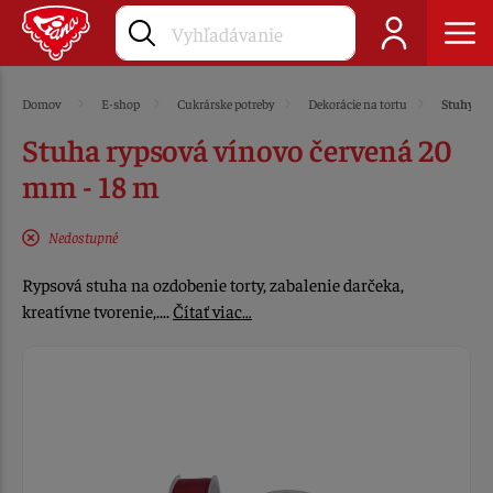
Domov
E-shop
Cukrárske potreby
Dekorácie na tortu
Stuhy
Stuha rypsová vínovo červená 20
mm - 18 m
Nedostupné
Rypsová stuha na ozdobenie torty, zabalenie darčeka,
kreatívne tvorenie,....
Čítať viac…