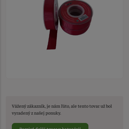
Vážený zákazník, je nám ľúto, ale tento tovar už bol
vyradený z našej ponuky.
Pozrieť ďalší tovar v kategórií