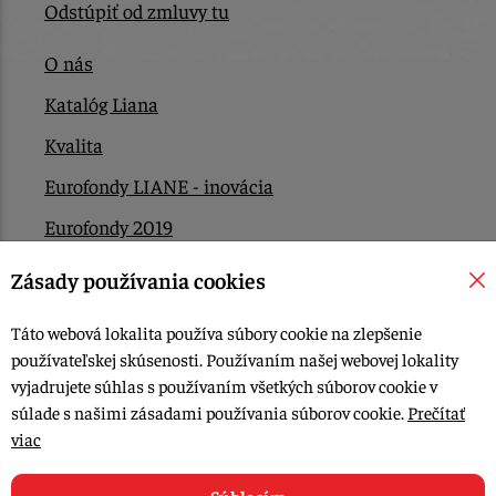
Odstúpiť od zmluvy tu
O nás
Katalóg Liana
Kvalita
Eurofondy LIANE - inovácia
Eurofondy 2019
Eurofondy 2022/2023
Zásady používania cookies
EÚ Plán obnovy
Táto webová lokalita používa súbory cookie na zlepšenie
Kontakt
používateľskej skúsenosti. Používaním našej webovej lokality
vyjadrujete súhlas s používaním všetkých súborov cookie v
súlade s našimi zásadami používania súborov cookie.
Prečítať
© 2015-2026, LIANA GOLIAŠ s.r.o. všetky práva vyhradené.
viac
Upraviť nastavenia Cookies
Web dizajn: MARLOW DESIGN