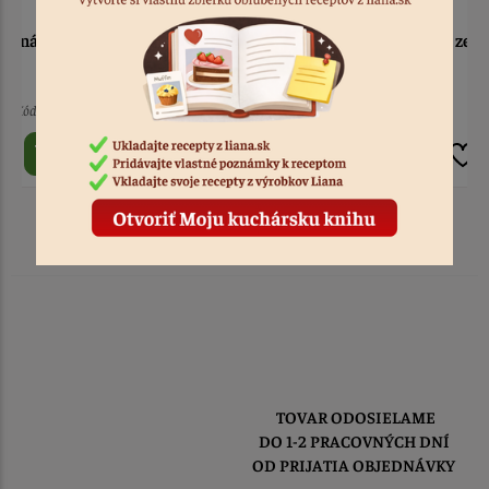
Stuha rypsová svetlo
Stuha rypsová zelená 38
modrá 38 mm - 18 m
mm - 18 m
6 ks
Kód: 3343
9 ks
Kód: 3352
2,90 €
2,90 €
TOVAR ODOSIELAME
DO 1-2 PRACOVNÝCH DNÍ
OD PRIJATIA OBJEDNÁVKY