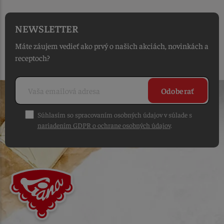
NEWSLETTER
Máte záujem vedieť ako prvý o našich akciách, novinkách a
receptoch?
Odoberať
Súhlasím so spracovaním osobných údajov v súlade s
nariadením GDPR o ochrane osobných údajov
.