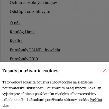
Ochrana osobných údajov
Odstúpiť od zmluvy tu
O nás
Katalóg Liana
Kvalita
Eurofondy LIANE - inovácia
Eurofondy 2019
Eurofondy 2022/2023
Zásady používania cookies
EÚ Plán obnovy
Táto webová lokalita používa súbory cookie na zlepšenie
Kontakt
používateľskej skúsenosti. Používaním našej webovej lokality
vyjadrujete súhlas s používaním všetkých súborov cookie v
súlade s našimi zásadami používania súborov cookie.
Prečítať
© 2015-2026, LIANA GOLIAŠ s.r.o. všetky práva vyhradené.
viac
Upraviť nastavenia Cookies