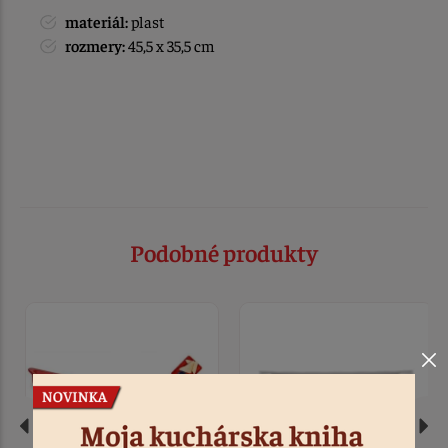
materiál:
plast
rozmery:
45,5 x 35,5 cm
Podobné produkty