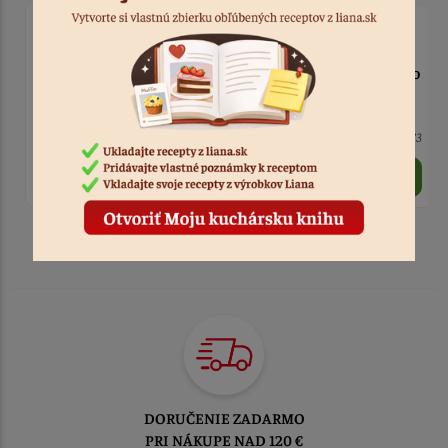
Podnos servírovací Retro
Podnos nerezový 21x16
29,5 x 13 cm
cm
2 ks
Kód: 4973
5 ks
Kód: 3290
3,50 €
4,70 €
TOVAR ODOSIELAME
DO 1-2 PRACOVNÝCH DNÍ