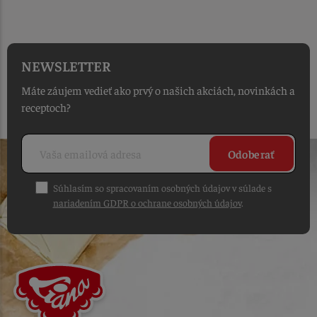
OD PRIJATIA OBJEDNÁVKY
NEWSLETTER
Máte záujem vedieť ako prvý o našich akciách, novinkách a
receptoch?
Odoberať
Súhlasím so spracovaním osobných údajov v súlade s
nariadením GDPR o ochrane osobných údajov
.