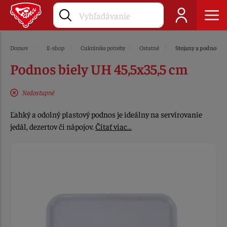
Domov
E-shop
Cukrárske potreby
Ostatné
Stojany a podnosy
Podnos biely UH 45,5x35,5 cm
Nedostupné
Ľahký a odolný plastový podnos je ideálny na servírovanie
jedál, dezertov či nápojov.
Čítať viac…