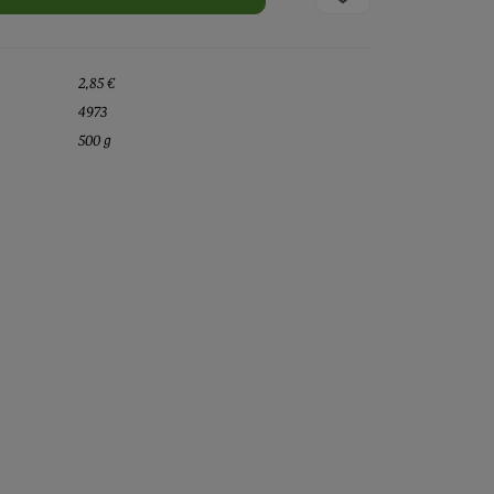
2,85 €
4973
500 g