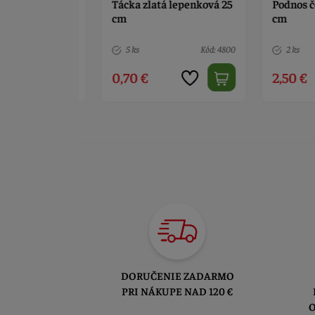
če
Tácka zlatá lepenková 25
Podnos červ
á 25 x 17,5
cm
cm
Kód: 8197
5 ks
Kód: 4800
2 ks
0,70 €
2,50 €
DORUČENIE ZADARMO
PRI NÁKUPE NAD 120 €
O