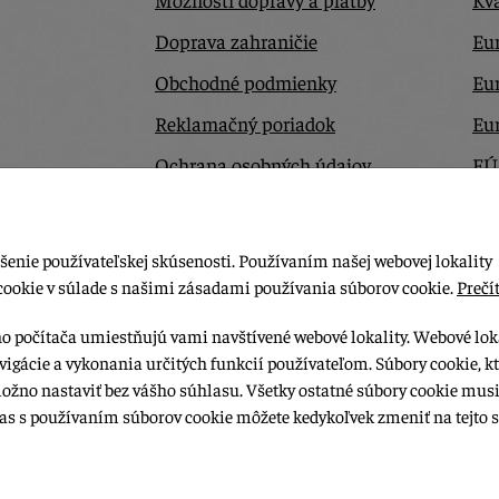
Doprava zahraničie
Eur
Obchodné podmienky
Eu
Reklamačný poriadok
Eu
Ochrana osobných údajov
EÚ
Odstúpiť od zmluvy tu
Ko
šenie používateľskej skúsenosti. Používaním našej webovej lokality
cookie v súlade s našimi zásadami používania súborov cookie.
Prečít
ho počítača umiestňujú vami navštívené webové lokality. Webové lok
vigácie a vykonania určitých funkcií používateľom. Súbory cookie, k
možno nastaviť bez vášho súhlasu. Všetky ostatné súbory cookie musi
las s používaním súborov cookie môžete kedykoľvek zmeniť na tejto s