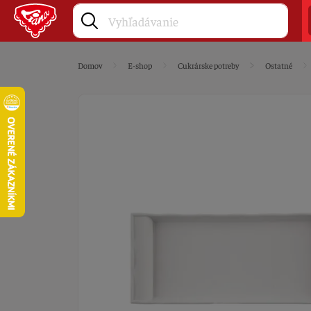
Domov
E-shop
Cukrárske potreby
Ostatné