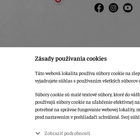
Zásady používania cookies
Táto webová lokalita používa súbory cookie na zlep
vyjadrujete súhlas s používaním všetkých súborov 
Súbory cookie sú malé textové súbory, ktoré do váš
používajú súbory cookie na uľahčenie efektívnej na
© 2015-2026, LIANA GOLIAŠ s.r.o. všetky práva vyhradené.
potrebné na správne fungovanie webovej lokality, 
Upraviť nastavenia Cookies
pred nastavením v prehliadači schválené. Svoj súh
Web dizajn: MARLOW DESIGN
Zobraziť podrobnosti