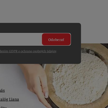
Odoberať
dením GDPR o ochrane osobných údajov
.
nás
alóg Liana
lita