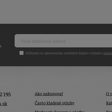
h,
Súhlasím so spracovaním osobných údajov v súlade s
naria
2 195
Ako nakupovať
O 
Často kladené otázky
Kat
a.sk
Možnosti dopravy a platby
Kva