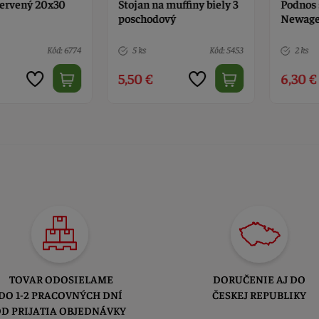
ený 20x30
Stojan na muffiny biely 3
Podnos serv
poschodový
Newage 33,5
Kód: 6774
5 ks
Kód: 5453
2 ks
5,50 €
6,30 €
TOVAR ODOSIELAME
DORUČENIE AJ DO
DO 1-2 PRACOVNÝCH DNÍ
ČESKEJ REPUBLIKY
D PRIJATIA OBJEDNÁVKY