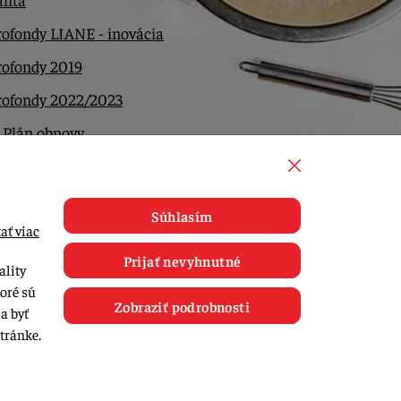
ofondy LIANE - inovácia
rofondy 2019
rofondy 2022/2023
 Plán obnovy
ntakt
Súhlasím
ať viac
Prijať nevyhnutné
ality
toré sú
Zobraziť podrobnosti
a byť
tránke.