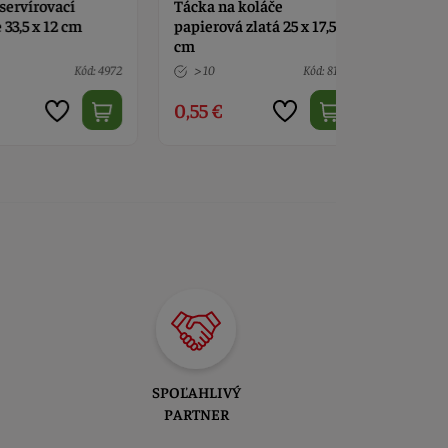
írovací
Tácka na koláče
Tácka zlat
 x 12 cm
papierová zlatá 25 x 17,5
cm
cm
Kód: 4972
> 10
Kód: 8197
5 ks
0,55 €
0,70 €
SPOĽAHLIVÝ
PARTNER