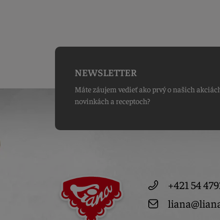
NEWSLETTER
Máte záujem vedieť ako prvý o našich akciác
novinkách a receptoch?
+421 54 479
liana@lian