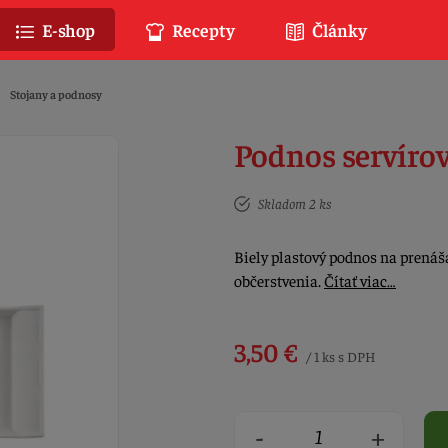
E-shop
Recepty
Články
Stojany a podnosy
Podnos servírov
Skladom 2 ks
Biely plastový podnos na prenáš
občerstvenia.
Čítať viac…
3,50 €
/ 1 ks s DPH
-
+