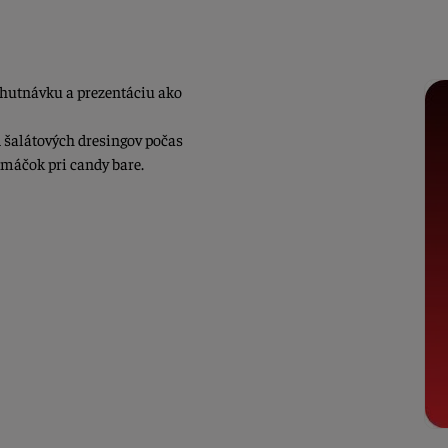
chutnávku a prezentáciu ako
 šalátových dresingov počas
máčok pri candy bare.