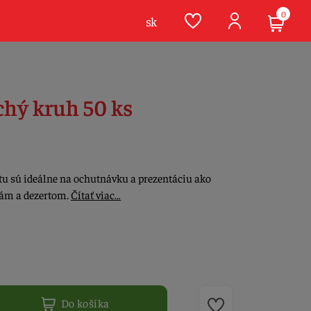
0
sk
chý kruh 50 ks
tu sú ideálne na ochutnávku a prezentáciu ako
lám a dezertom.
Čítať viac…
Do košíka