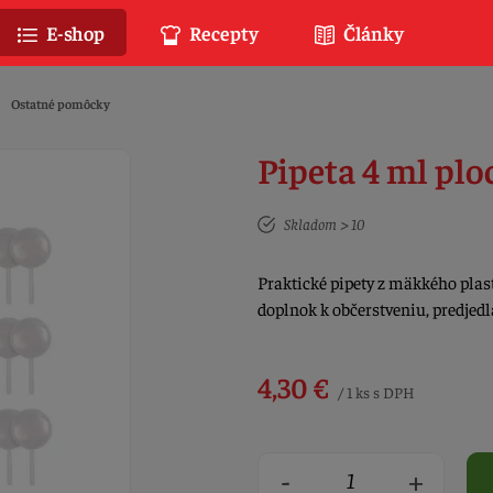
E-shop
Recepty
Články
Ostatné pomôcky
Pipeta 4 ml plo
Skladom > 10
Praktické pipety z mäkkého plas
doplnok k občerstveniu, predjed
4,30 €
/ 1 ks s DPH
-
+