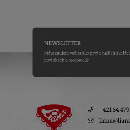
NEWSLETTER
Máte záujem vedieť ako prvý o našich akciác
novinkách a receptoch?
+421 54 479
liana@lian