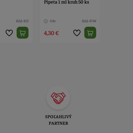
Pipeta 1 ml kruh 50 ks
Pipeta 4 m
Kód: 433
4 ks
Kód: 4744
> 10
4,30 €
4,50 €
SPOĽAHLIVÝ
PARTNER