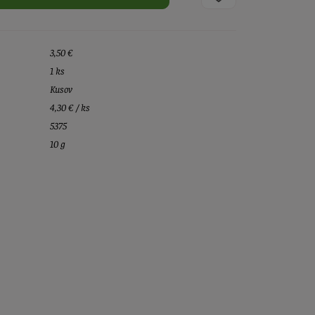
3,50 €
1 ks
Kusov
4,30 € / ks
5375
10 g