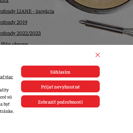
ofondy LIANE - inovácia
rofondy 2019
rofondy 2022/2023
 Plán obnovy
ntakt
Súhlasím
ať viac
Prijať nevyhnutné
ality
toré sú
Zobraziť podrobnosti
a byť
tránke.