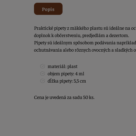
Popis
Praktické pipety z mäkkého plastu sú ideálne na o
doplnok k občerstveniu, predjedlám a dezertom.
Pipety sú ideálnym spôsobom podávania napríklad
ochutnávania alebo rôznych ovocných a sladkých o
materiál: plast
objem pipety: 4 ml
dĺžka pipety: 5,5 cm
Cena je uvedená za sadu 50 ks.