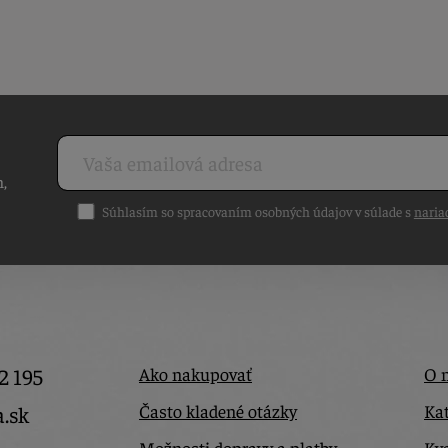
h,
Súhlasím so spracovaním osobných údajov v súlade s
naria
2 195
Ako nakupovať
O 
Často kladené otázky
Kat
a.sk
Možnosti dopravy a platby
Kva