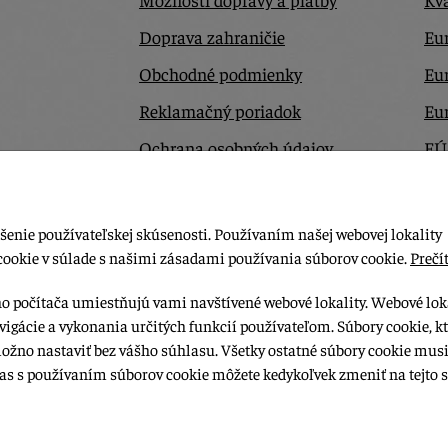
Doprava zahraničie
Eur
Obchodné podmienky
Eu
Reklamačný poriadok
Eu
Ochrana osobných údajov
EÚ
Odstúpiť od zmluvy tu
Ko
šenie používateľskej skúsenosti. Používaním našej webovej lokality
cookie v súlade s našimi zásadami používania súborov cookie.
Prečít
ho počítača umiestňujú vami navštívené webové lokality. Webové lok
vigácie a vykonania určitých funkcií používateľom. Súbory cookie, k
možno nastaviť bez vášho súhlasu. Všetky ostatné súbory cookie musi
las s používaním súborov cookie môžete kedykoľvek zmeniť na tejto s