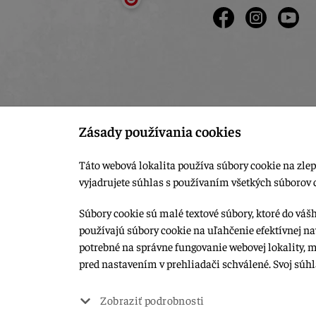
Zásady používania cookies
Táto webová lokalita používa súbory cookie na zlep
vyjadrujete súhlas s používaním všetkých súborov 
Súbory cookie sú malé textové súbory, ktoré do váš
používajú súbory cookie na uľahčenie efektívnej na
© 2015-2026, LIANA GOLIAŠ s.r.o. všetky práva vyhradené.
potrebné na správne fungovanie webovej lokality, 
Upraviť nastavenia Cookies
pred nastavením v prehliadači schválené. Svoj súh
Web dizajn: MARLOW DESIGN
Zobraziť podrobnosti