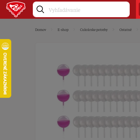
Domov
E-shop
Cukrárske potreby
Ostatné