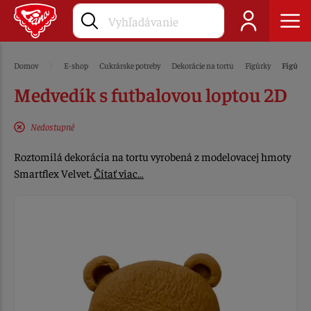
Domov
E-shop
Cukrárske potreby
Dekorácie na tortu
Figúrky
Figúrky
Medvedík s futbalovou loptou 2D
Nedostupné
Roztomilá dekorácia na tortu vyrobená z modelovacej hmoty
Smartflex Velvet.
Čítať viac…