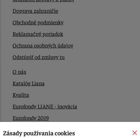
Doprava zahraničie
Obchodné podmienky
Reklamačný poriadok
Ochrana osobných údajov
Odstúpiť od zmluvy tu
O nás
Katalóg Liana
Kvalita
Eurofondy LIANE - inovácia
Eurofondy 2019
Eurofondy 2022/2023
Zásady používania cookies