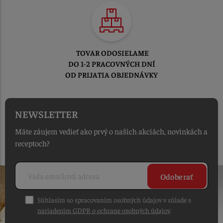
TOVAR ODOSIELAME
DO 1-2 PRACOVNÝCH DNÍ
OD PRIJATIA OBJEDNÁVKY
NEWSLETTER
Máte záujem vedieť ako prvý o našich akciách, novinkách a
receptoch?
Odoberať
Súhlasím so spracovaním osobných údajov v súlade s
nariadením GDPR o ochrane osobných údajov
.