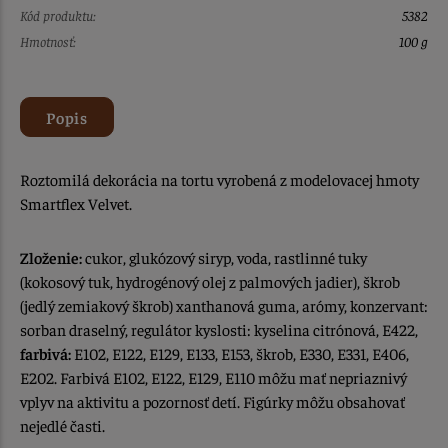
Kód produktu:
5382
Hmotnosť:
100 g
Popis
Roztomilá dekorácia na tortu vyrobená z modelovacej hmoty
Smartflex Velvet.
Zloženie:
cukor, glukózový siryp, voda, rastlinné tuky
(kokosový tuk, hydrogénový olej z palmových jadier), škrob
(jedlý zemiakový škrob) xanthanová guma, arómy, konzervant:
sorban draselný, regulátor kyslosti: kyselina citrónová, E422,
farbivá:
E102, E122, E129, E133, E153, škrob, E330, E331, E406,
E202. Farbivá E102, E122, E129, E110 môžu mať nepriaznivý
vplyv na aktivitu a pozornosť detí. Figúrky môžu obsahovať
nejedlé časti.