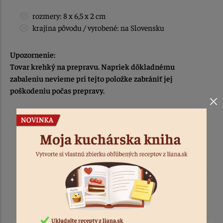
rozmery: 8 x 6,5 x 2 cm
krajina pôvodu / vyrobené: na Slovensku
Upozornenie:
Tovar krehký na prepravu. Napriek dôkladnému
zabaleniu nevieme pri tejto položke zabrániť jej
poškodeniu počas prepravy.
Podobné produkty