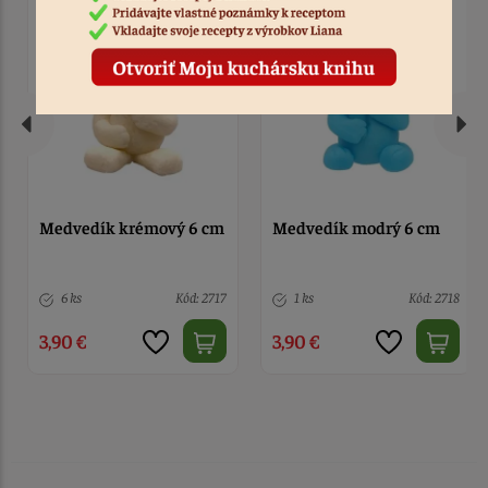
Medvedík krémový 6 cm
Medvedík modrý 6 cm
6 ks
Kód: 2717
1 ks
Kód: 2718
3,90 €
3,90 €