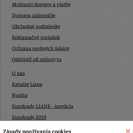
Možnosti dopravy a platby
Doprava zahraničie
Obchodné podmienky
Reklamačný poriadok
Ochrana osobných údajov
Odstúpiť od zmluvy tu
O nás
Katalóg Liana
Kvalita
Eurofondy LIANE - inovácia
Eurofondy 2019
Eurofondy 2022/2023
Zásady používania cookies