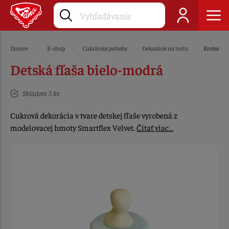
Domov
E-shop
Cukrárske potreby
Dekorácie na tortu
Krstné
Detská fľaša bielo-modrá
Skladom 5 ks
Cukrová dekorácia v tvare detskej fľaše vyrobená z
modelovacej hmoty Smartflex Velvet.
Čítať viac…