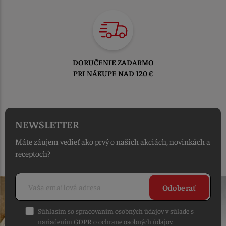
TOVAR ODOSIELAME
DO 1-2 PRACOVNÝCH DNÍ
OD PRIJATIA OBJEDNÁVKY
NEWSLETTER
Máte záujem vedieť ako prvý o našich akciách, novinkách a
receptoch?
Odoberať
Súhlasím so spracovaním osobných údajov v súlade s
nariadením GDPR o ochrane osobných údajov
.