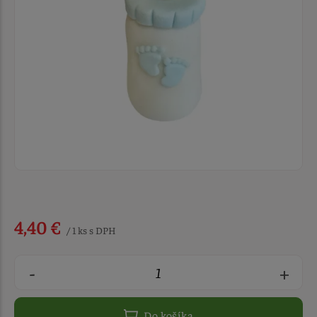
4,40 €
/ 1 ks s DPH
-
+
Do košíka