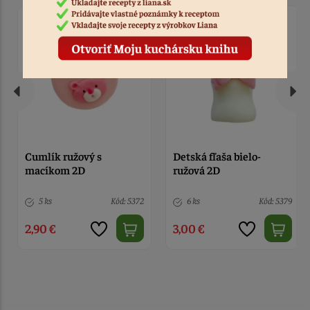
Detská fľaša bielo-
Detská fľaša bielo-
ružová 2D
modrá 2D
6 ks
Kód: 5379
3 ks
Kód: 5378
3,00 €
3,00 €