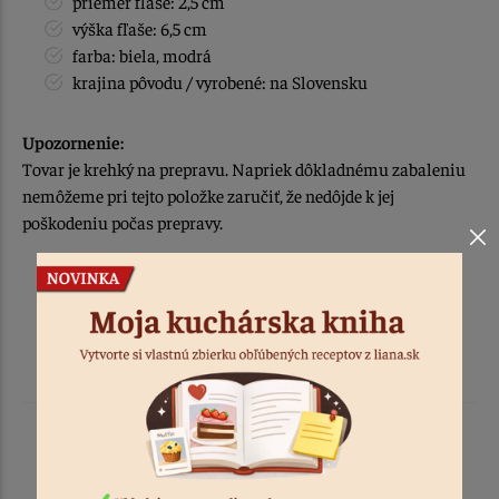
priemer fľaše: 2,5 cm
výška fľaše: 6,5 cm
farba: biela, modrá
krajina pôvodu / vyrobené: na Slovensku
Upozornenie:
Tovar je krehký na prepravu. Napriek dôkladnému zabaleniu
nemôžeme pri tejto položke zaručiť, že nedôjde k jej
poškodeniu počas prepravy.
Podobné produkty