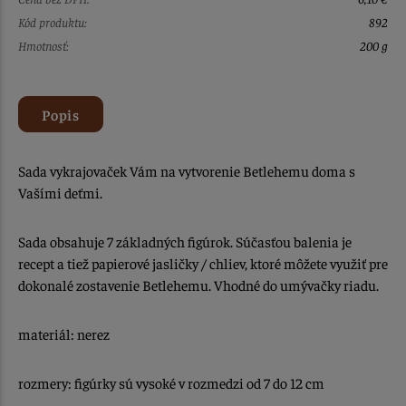
Kód produktu:
892
Hmotnosť:
200 g
Popis
Sada vykrajovaček Vám na vytvorenie Betlehemu doma s
Vašími deťmi.
Sada obsahuje 7 základných figúrok. Súčasťou balenia je
recept a tiež papierové jasličky / chliev, ktoré môžete využiť pre
dokonalé zostavenie Betlehemu. Vhodné do umývačky riadu.
materiál: nerez
rozmery: figúrky sú vysoké v rozmedzi od 7 do 12 cm