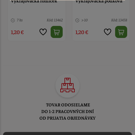
Vykrajovačka rohlíček
Vykrajovačka podkova
7 ks
Kód: 13462
> 10
Kód: 13458
1,20 €
1,20 €
TOVAR ODOSIELAME
DO 1-2 PRACOVNÝCH DNÍ
OD PRIJATIA OBJEDNÁVKY