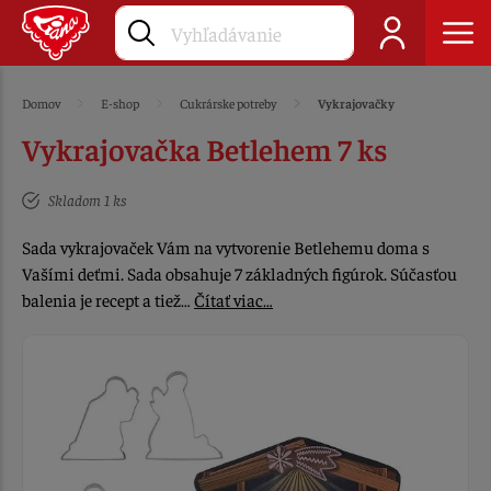
Domov
E-shop
Cukrárske potreby
Vykrajovačky
Vykrajovačka Betlehem 7 ks
Skladom 1 ks
Sada vykrajovaček Vám na vytvorenie Betlehemu doma s
Vašími deťmi. Sada obsahuje 7 základných figúrok. Súčasťou
balenia je recept a tiež…
Čítať viac…