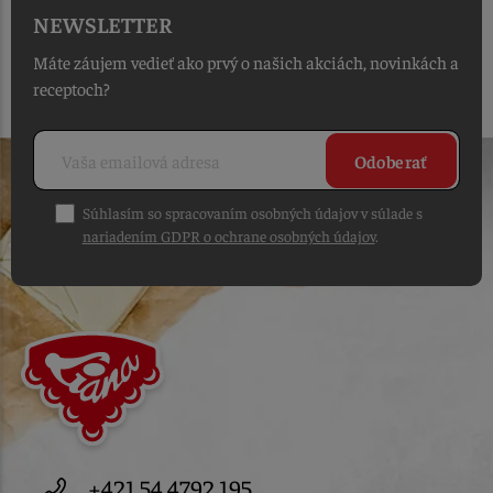
NEWSLETTER
Máte záujem vedieť ako prvý o našich akciách, novinkách a
receptoch?
Odoberať
Súhlasím so spracovaním osobných údajov v súlade s
nariadením GDPR o ochrane osobných údajov
.
+421 54 4792 195