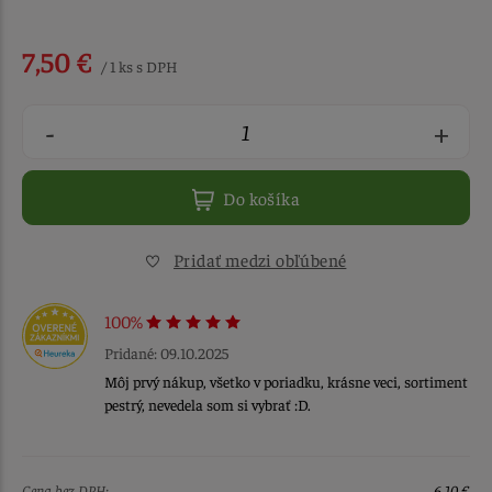
7,50 €
/ 1 ks s DPH
-
+
Do košíka
Pridať medzi obľúbené
100%
Pridané: 09.10.2025
Môj prvý nákup, všetko v poriadku, krásne veci, sortiment
pestrý, nevedela som si vybrať :D.
Cena bez DPH:
6,10 €