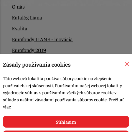
O nás
Katalóg Liana
Kvalita
Eurofondy LIANE - inovácia
Eurofondy 2019
Eurofondy 2022/2023
Zásady používania cookies
EÚ Plán obnovy
Táto webová lokalita používa súbory cookie na zlepšenie
Kontakt
používateľskej skúsenosti. Používaním našej webovej lokality
vyjadrujete súhlas s používaním všetkých súborov cookie v
súlade s našimi zásadami používania súborov cookie.
Prečítať
© 2015-2026, LIANA GOLIAŠ s.r.o. všetky práva vyhradené.
viac
Upraviť nastavenia Cookies
Web dizajn: MARLOW DESIGN
Súhlasím