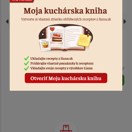
Trpaslík so strieborným
Dievčatko s červeným
stromčekom
kabátikom keramika
7 ks
Kód: 13183
9 ks
Kód: 8267
2,20 €
2,90 €