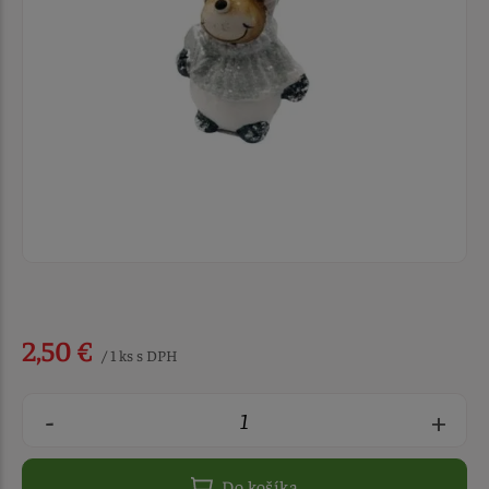
2,50 €
/ 1 ks s DPH
-
+
Do košíka