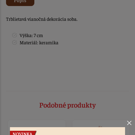
Trblietavá vianočná dekorácia soba.
Výška: 7 cm
Materiál: keramika
Podobné produkty