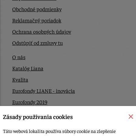
Obchodné podmienky
Reklamačný poriadok
Ochrana osobných údajov
Odstúpiť od zmluvy tu
O nás
Katalóg Liana
Kvalita
Eurofondy LIANE - inovácia
Eurofondy 2019
Eurofondy 2022/2023
Zásady používania cookies
EÚ Plán obnovy
Táto webová lokalita používa súbory cookie na zlepšenie
Kontakt