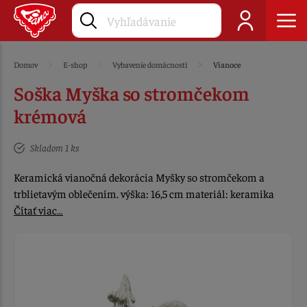
Domov
E-shop
Vybavenie domácnosti
Vianoce
Soška Myška so stromčekom
krémová
Skladom 1 ks
Keramická vianočná dekorácia Myšky so stromčekom a
trblietavým oblečením. výška: 16,5 cm materiál: keramika
Čítať viac…