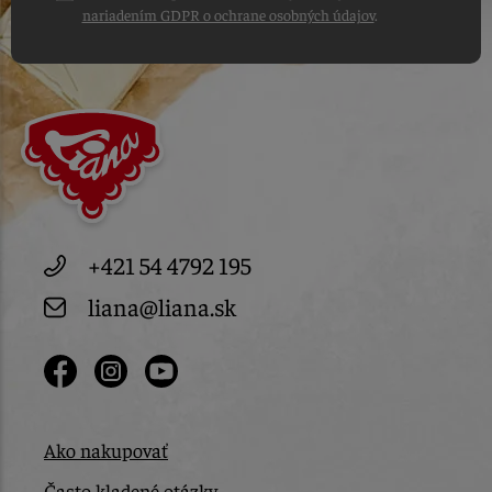
nariadením GDPR o ochrane osobných údajov
.
+421 54 4792 195
liana@liana.sk
Ako nakupovať
Často kladené otázky