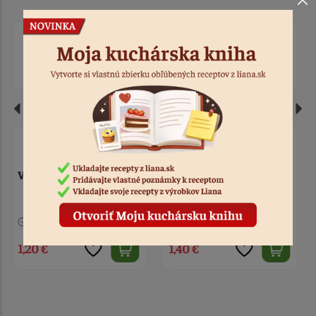
Vykrajovačka anjel
Trpaslík so zlatou
nerez
hviezdou
> 10
Kód: 13448
4 ks
Kód: 8679
1,40 €
2,20 €