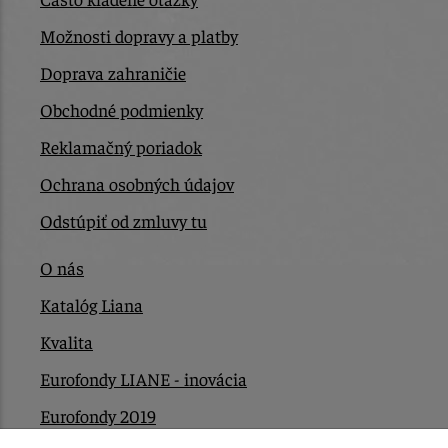
Možnosti dopravy a platby
Doprava zahraničie
Obchodné podmienky
Reklamačný poriadok
Ochrana osobných údajov
Odstúpiť od zmluvy tu
O nás
Katalóg Liana
Kvalita
Eurofondy LIANE - inovácia
Eurofondy 2019