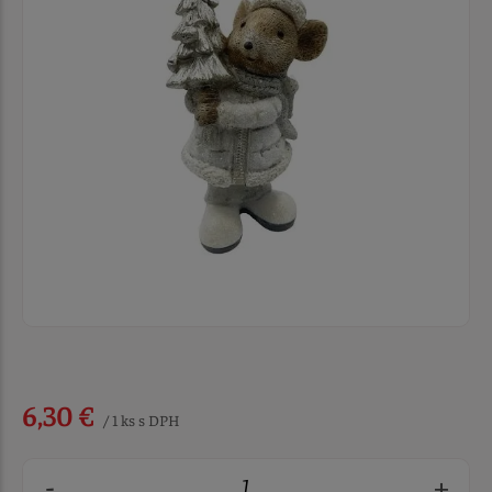
6,30 €
/ 1 ks s DPH
-
+