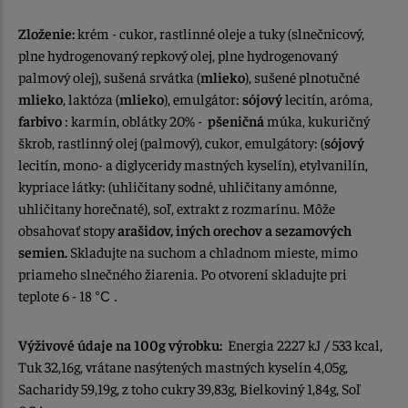
Zloženie:
krém - cukor, rastlinné oleje a tuky (slnečnicový,
plne hydrogenovaný repkový olej, plne hydrogenovaný
palmový olej), sušená srvátka (
mlieko
), sušené plnotučné
mlieko
, laktóza (
mlieko
), emulgátor:
sójový
lecitín, aróma,
farbivo
: karmín, oblátky 20% -
pšeničná
múka, kukuričný
škrob, rastlinný olej (palmový), cukor, emulgátory: (
sójový
lecitín, mono- a diglyceridy mastných kyselín), etylvanilín,
kypriace látky: (uhličitany sodné, uhličitany amónne,
uhličitany horečnaté), soľ, extrakt z rozmarínu. Môže
obsahovať stopy
arašidov, iných orechov a sezamových
semien.
Skladujte na suchom a chladnom mieste, mimo
priameho slnečného žiarenia. Po otvorení skladujte pri
teplote 6 - 18
°C .
Výživové údaje na 100g výrobku:
Energia 2227 kJ / 533 kcal,
Tuk 32,16g, vrátane nasýtených mastných kyselín 4,05g,
Sacharidy 59,19g, z toho cukry 39,83g, Bielkoviný 1,84g, Soľ