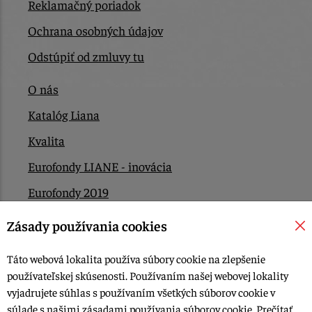
Reklamačný poriadok
Ochrana osobných údajov
Odstúpiť od zmluvy tu
O nás
Katalóg Liana
Kvalita
Eurofondy LIANE - inovácia
Eurofondy 2019
Eurofondy 2022/2023
Zásady používania cookies
EÚ Plán obnovy
Táto webová lokalita používa súbory cookie na zlepšenie
Kontakt
používateľskej skúsenosti. Používaním našej webovej lokality
vyjadrujete súhlas s používaním všetkých súborov cookie v
súlade s našimi zásadami používania súborov cookie.
Prečítať