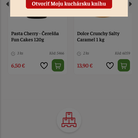
Pasta Cherry - Čerešňa
Dolce Crunchy Salty
Fun Cakes 120g
Caramel 1 kg
3 ks
Kód: 5466
2 ks
Kód: 6059
6,50 €
13,90 €