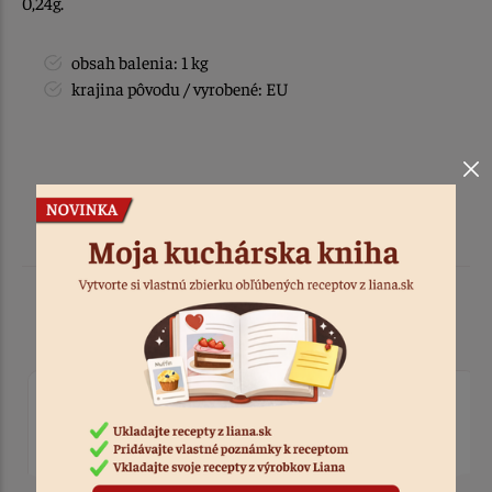
0,24g.
obsah balenia: 1 kg
krajina pôvodu / vyrobené: EU
Podobné produkty