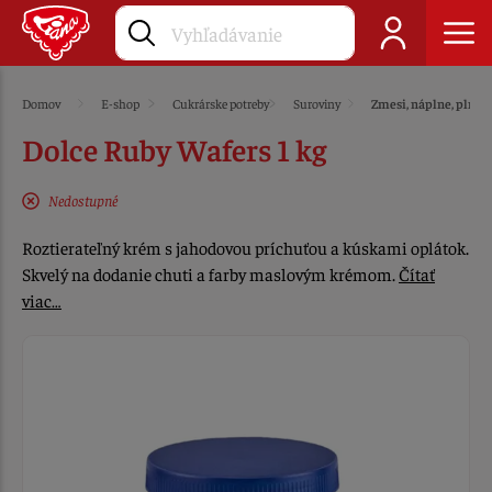
Domov
E-shop
Cukrárske potreby
Suroviny
Zmesi, náplne, plnky
Dolce Ruby Wafers 1 kg
Nedostupné
Roztierateľný krém s jahodovou príchuťou a kúskami oplátok.
Skvelý na dodanie chuti a farby maslovým krémom.
Čítať
viac…