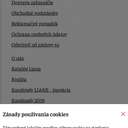
Doprava zahraničie
Obchodné podmienky
Reklamačný poriadok
Ochrana osobných údajov
Odstúpiť od zmluvy tu
O nás
Katalóg Liana
Kvalita
Eurofondy LIANE - inovácia
Eurofondy 2019
Eurofondy 2022/2023
Zásady používania cookies
EÚ Plán obnovy
Táto webová lokalita používa súbory cookie na zlepšenie