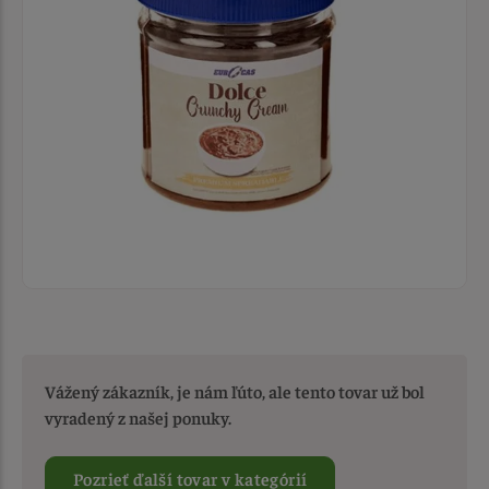
Vážený zákazník, je nám ľúto, ale tento tovar už bol
vyradený z našej ponuky.
Pozrieť ďalší tovar v kategórií