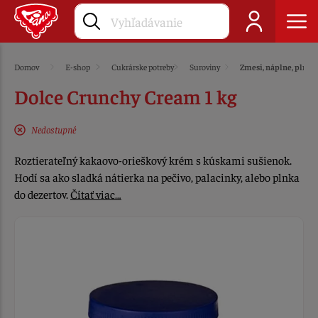
Domov
E-shop
Cukrárske potreby
Suroviny
Zmesi, náplne, plnky
Dolce Crunchy Cream 1 kg
Nedostupné
Roztierateľný kakaovo-orieškový krém s kúskami sušienok.
Hodí sa ako sladká nátierka na pečivo, palacinky, alebo plnka
do dezertov.
Čítať viac…