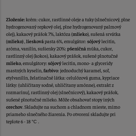
Zloženie:
krém: cukor, rastlinné oleje a tuky (slnečnicový, plne
hydrogenovaný repkový olej, plne hydrogenovaný palmový
olej), kakaový prášok 7%, laktóza (
mlieko
), sušená srvátka
(
mlieko)
,
liesková
pasta 6%, emulgátor:
sójový
lecitín,
aróma, vanilín, sušienky 20%:
pšeničná
múka
,
cukor,
rastlinný olej (kokos), kakaový prášok, sušené plnotučné
mlieko
, emulgátory:
sójový
lecitín, mono- a glyceridy
mastných kyselín,
farbivo
: jednoduchý karamel, soľ,
etylvanilín, želatinačné látka: celulózová guma, kypriace
látky: (uhličitany sodné, uhličitany amónne), extrakt z
rozmarínu], rastlinný olej (slnečnicový), kakaový prášok,
sušené plnotučné mlieko. Môže obsahovať stopy iných
orechov
. Skladujte na suchom a chladnom mieste, mimo
priameho slnečného žiarenia. Po otvorení skladujte pri
teplote 6 - 18
°C .