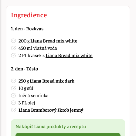
Ingredience
1. den - Rozkvas
200 g
Liana Bread mix white
450 ml vlažná voda
2 PL kvásek z
Liana Bread mix white
2. den - Těsto
250 g
Liana Bread mix dark
10 g sůl
lněná semínka
3 PL olej
Liana Bramborový škrob jemný
Nakúpiť Liana produkty z receptu