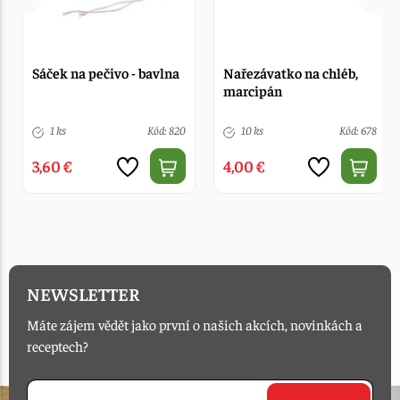
Sáček na pečivo - bavlna
Nařezávatko na chléb,
marcipán
1 ks
Kód: 820
10 ks
Kód: 678
3,60 €
4,00 €
NEWSLETTER
Máte zájem vědět jako první o našich akcích, novinkách a
receptech?