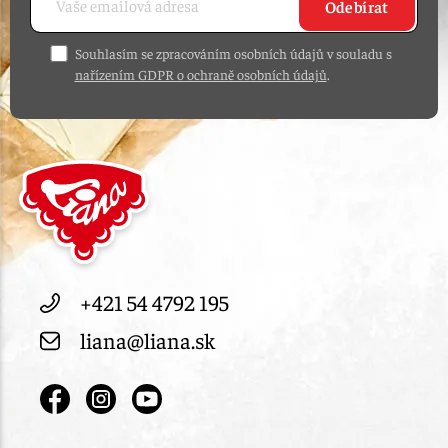
Odebírat
Souhlasím se zpracováním osobních údajů v souladu s
nařízením GDPR o ochraně osobních údajů
.
+421 54 4792 195
liana@liana.sk