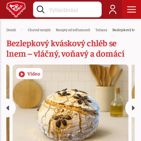
Domů
Chutné recepty
Recepty od influencerů
Tatiana
Bezlepkový kvásk
Bezlepkový kváskový chléb se
lnem – vláčný, voňavý a domácí
Video