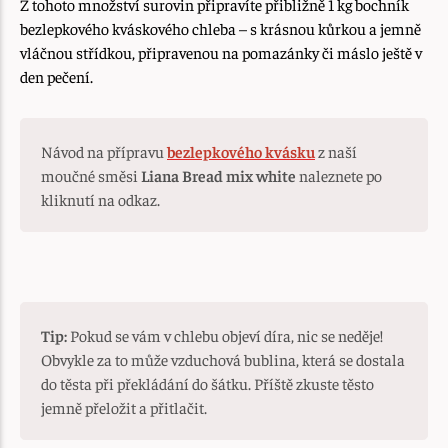
Z tohoto množství surovin připravíte přibližně 1 kg bochník
bezlepkového kváskového chleba – s krásnou kůrkou a jemně
vláčnou střídkou, připravenou na pomazánky či máslo ještě v
den pečení.
Návod na přípravu
bezlepkového kvásku
z naší
moučné směsi
Liana Bread mix white
naleznete po
kliknutí na odkaz.
Tip:
Pokud se vám v chlebu objeví díra, nic se neděje!
Obvykle za to může vzduchová bublina, která se dostala
do těsta při překládání do šátku. Příště zkuste těsto
jemně přeložit a přitlačit.