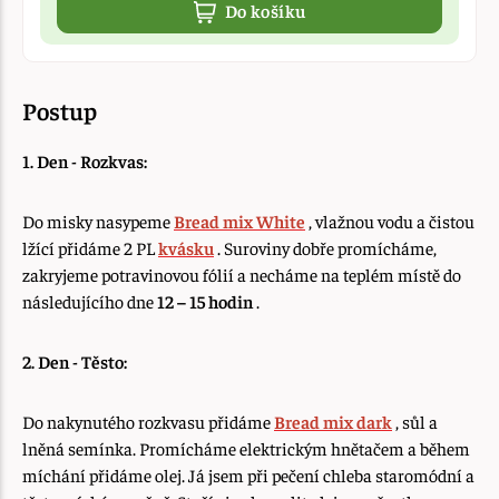
Do košíku
Postup
1. Den - Rozkvas:
Do misky nasypeme
Bread mix White
, vlažnou vodu a čistou
lžící přidáme 2 PL
kvásku
. Suroviny dobře promícháme,
zakryjeme potravinovou fólií a necháme na teplém místě do
následujícího dne
12 – 15 hodin
.
2. Den - Těsto:
Do nakynutého rozkvasu přidáme
Bread mix dark
, sůl a
lněná semínka. Promícháme elektrickým hnětačem a během
míchání přidáme olej. Já jsem při pečení chleba staromódní a