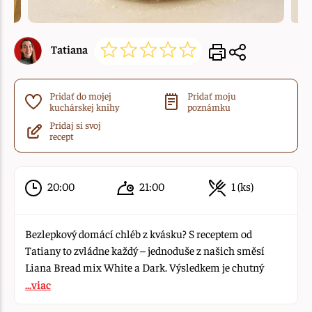
Tatiana
Pridať do mojej
Pridať moju
kuchárskej knihy
poznámku
Pridaj si svoj
recept
20:00
21:00
1 (ks)
Bezlepkový domácí chléb z kvásku? S receptem od
Tatiany to zvládne každý – jednoduše z našich směsí
Liana Bread mix White a Dark. Výsledkem je chutný
...viac