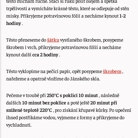
těsto míchám ručně. Stačí si ruku polit olejem a špetka
trpělivosti a vymícháte krásné těsto, které se odlepuje od stěn
misky. Přikryjeme potravinovou fólií a necháme kynout
1-2
hodiny
.
Těsto přeneseme do
šátku
vystlaného škrobem, posypeme
škrobem i vrch, přikryjeme potravinovou fólií a necháme
kynout další
cca 2 hodiny
.
Těsto vyklopíme na pečící papír, opět posypeme
škrobem
,
nařežeme a opatrně vložíme do Jánského skla.
Pečeme v troubě při
250°C
s poklicí 10 minut
, následně
dalších
10 minut bez poklice
a poté ještě
20 minut při
snížené teplotě 220°C
, pro získání křupavé kůrky. Po upečení
ihned postříkáme vodou, vyjmeme z formy a přikryjeme do
vychladnutí.