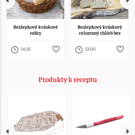
Bezlepkové kváskové
Bezlepkový kváskový
rožky
celozrnný chlieb bez
rozkvasu
14:18
13:00
Produkty k receptu