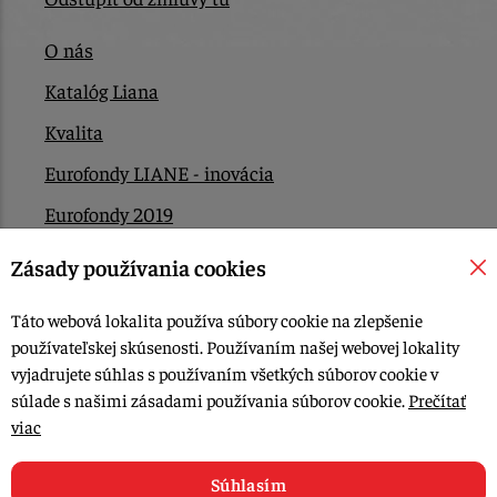
O nás
Katalóg Liana
Kvalita
Eurofondy LIANE - inovácia
Eurofondy 2019
Eurofondy 2022/2023
Zásady používania cookies
EÚ Plán obnovy
Táto webová lokalita používa súbory cookie na zlepšenie
Kontakt
používateľskej skúsenosti. Používaním našej webovej lokality
vyjadrujete súhlas s používaním všetkých súborov cookie v
súlade s našimi zásadami používania súborov cookie.
Prečítať
© 2015-2026, LIANA GOLIAŠ s.r.o. všetky práva vyhradené.
viac
Upraviť nastavenia Cookies
Web dizajn: MARLOW DESIGN
Súhlasím