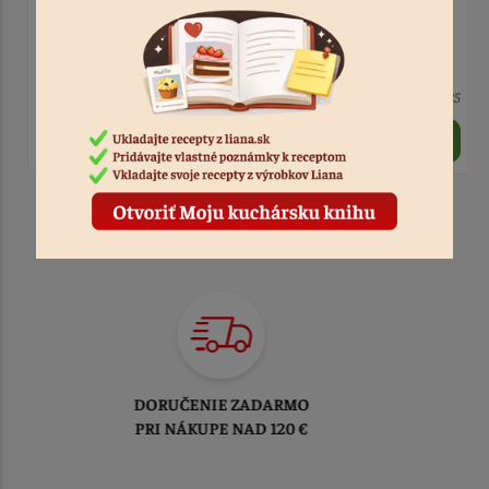
Posyp stromčeky zelené
Zápich - kocky 4 ks
30 g
papier
9 ks
Kód: 5025
3 ks
Kód: 6093
2,50 €
3,90 €
TOVAR ODOSIELAME
DO 1-2 PRACOVNÝCH DNÍ
OD PRIJATIA OBJEDNÁVKY