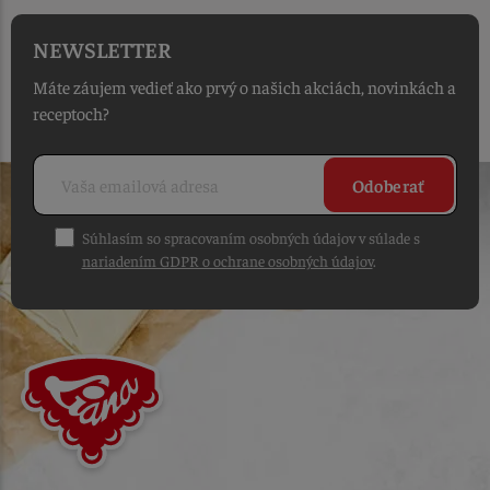
NEWSLETTER
Máte záujem vedieť ako prvý o našich akciách, novinkách a
receptoch?
Odoberať
Súhlasím so spracovaním osobných údajov v súlade s
nariadením GDPR o ochrane osobných údajov
.