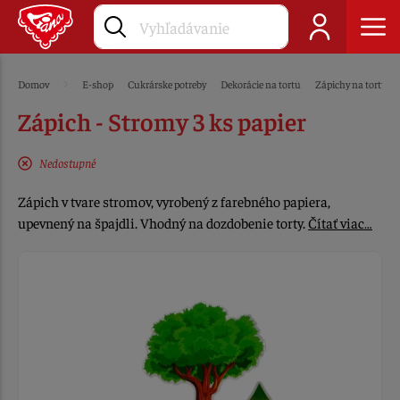
Domov
E-shop
Cukrárske potreby
Dekorácie na tortu
Zápichy na tortu
Zápich - Stromy 3 ks papier
Nedostupné
Zápich v tvare stromov, vyrobený z farebného papiera,
upevnený na špajdli. Vhodný na dozdobenie torty.
Čítať viac…