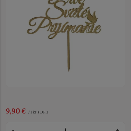
9,90 €
/ 1 ks s DPH
-
+