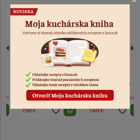
Zápich kalich s hroznom
Zápich Prvé sväté
a klasom zlatý akryl 6 x
prijímanie a ruky v
10 cm
kruhu drevo
7 ks
Kód: 7473
1 ks
Kód: 7412
7,50 €
7,60 €