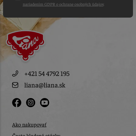
nariadením GDPR o ochrane osobných údajov
.
+421 54 4792 195
liana@liana.sk
Ako nakupovať
Často kladené otázky