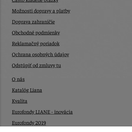
Možnosti dopravy a platby
Doprava zahraničie
Obchodné podmienky
Reklamačný poriadok
Ochrana osobných údajov
Odstúpiť od zmluvy tu
O nás
Katalóg Liana
Kvalita
Eurofondy LIANE - inovácia
Eurofondy 2019