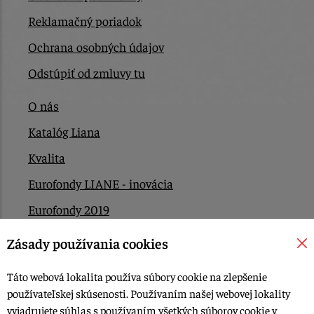
Reklamačný poriadok
Ochrana osobných údajov
Odstúpiť od zmluvy tu
O nás
Katalóg Liana
Kvalita
Eurofondy LIANE - inovácia
Eurofondy 2019
Eurofondy 2022/2023
Zásady používania cookies
EÚ Plán obnovy
Táto webová lokalita používa súbory cookie na zlepšenie
Kontakt
používateľskej skúsenosti. Používaním našej webovej lokality
vyjadrujete súhlas s používaním všetkých súborov cookie v