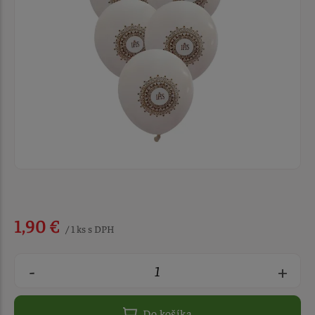
1,90 €
/ 1 ks s DPH
-
+
Do košíka