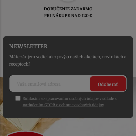
TOVAR ODOSIELAME
DO 1-2 PRACOVNÝCH DNÍ
OD PRIJATIA OBJEDNÁVKY
NEWSLETTER
Máte záujem vedieť ako prvý o našich akciách, novinkách a
receptoch?
Odoberať
Súhlasím so spracovaním osobných údajov v súlade s
nariadením GDPR o ochrane osobných údajov
.