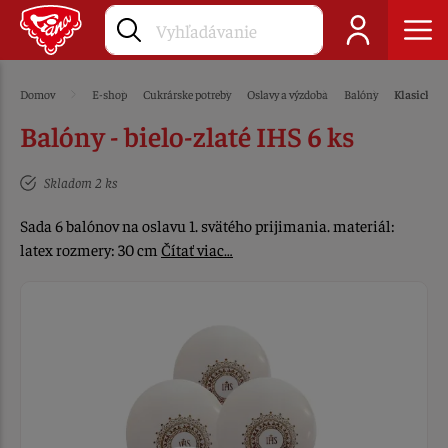
Domov
E-shop
Cukrárske potreby
Oslavy a výzdoba
Balóny
Klasické 
Balóny - bielo-zlaté IHS 6 ks
Skladom 2 ks
Sada 6 balónov na oslavu 1. svätého prijimania. materiál:
latex rozmery: 30 cm
Čítať viac…