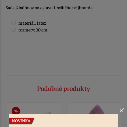
Sada 6 balónov na oslavu 1. svätého prijimania.
materiál: latex
rozmery: 30 cm
Podobné produkty