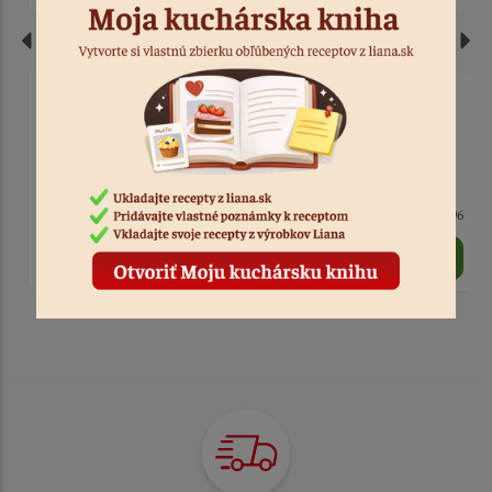
Oval na 1. sväté
Kniha 1. sv. prijímanie
prijímanie - kalich+
modrá
hostia fialový
8 ks
Kód: 12696
10 ks
Kód: 632
2,00 €
2,90 €