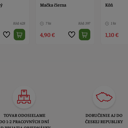
a
Kôň
Koník fare
Kód: 397
1 ks
Kód: 11486
10 ks
1,10 €
4,50 €
TOVAR ODOSIELAME
DORUČENIE AJ DO
DO 1-2 PRACOVNÝCH DNÍ
ČESKEJ REPUBLIKY
D PRIJATIA OBJEDNÁVKY