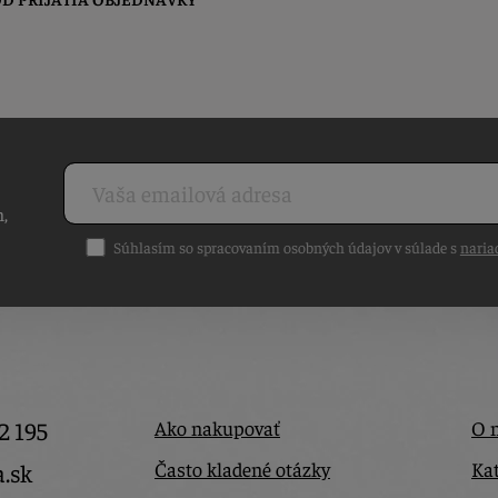
h,
Súhlasím so spracovaním osobných údajov v súlade s
naria
2 195
Ako nakupovať
O 
Často kladené otázky
Kat
a.sk