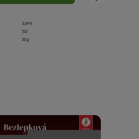
3,09 €
553
50 g