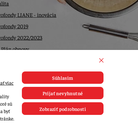
lita
ofondy LIANE - inovácia
rofondy 2019
rofondy 2022/2023
 Plán obnovy
ntakt
Súhlasím
ať viac
Prijať nevyhnutné
ality
toré sú
Zobraziť podrobnosti
a byť
tránke.