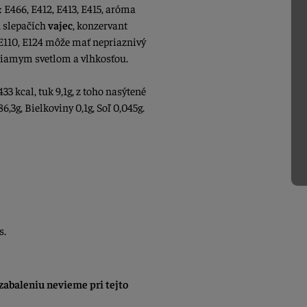
 E466, E412, E413, E415, aróma
n slepačích
vajec
, konzervant
o E110, E124 môže mať nepriaznivý
 priamym svetlom a vlhkosťou.
33 kcal, tuk 9,1g, z toho nasýtené
6,3g, Bielkoviny 0,1g, Soľ 0,045g.
s.
abaleniu nevieme pri tejto