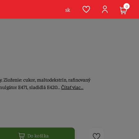
0
sk
. Zloženie: cukor, maltodekstrín, rafinovaný
emulgátor E471, sladidlá E420…
Čítať viac…
Do košíka