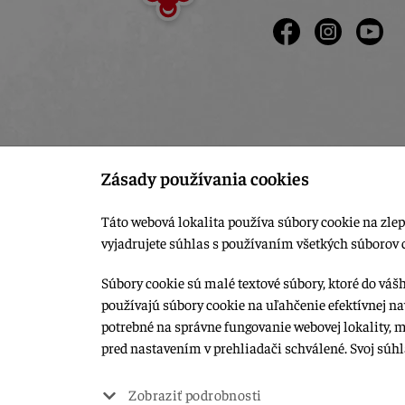
Zásady používania cookies
Táto webová lokalita používa súbory cookie na zlep
vyjadrujete súhlas s používaním všetkých súborov 
Súbory cookie sú malé textové súbory, ktoré do váš
používajú súbory cookie na uľahčenie efektívnej na
© 2015-2026, LIANA GOLIAŠ s.r.o. všetky práva vyhradené.
potrebné na správne fungovanie webovej lokality, 
Upraviť nastavenia Cookies
pred nastavením v prehliadači schválené. Svoj súh
Web dizajn: MARLOW DESIGN
Zobraziť podrobnosti