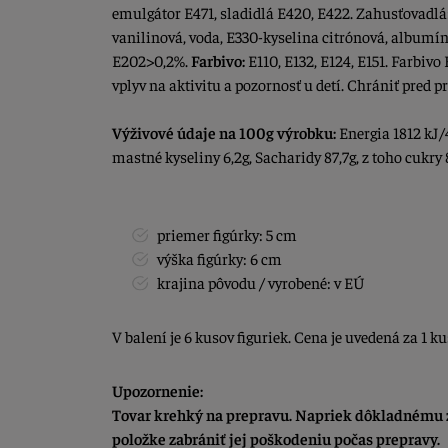
emulgátor E471, sladidlá E420, E422. Zahusťovadlá:
vanilinová, voda, E330-kyselina citrónová, albumí
E202>0,2%.
Farbivo:
E110, E132, E124, E151. Farbiv
vplyv na aktivitu a pozornosť u detí. Chrániť pred
Výživové údaje na 100g výrobku:
Energia 1812 kJ/4
mastné kyseliny 6,2g, Sacharidy 87,7g, z toho cukry 8
priemer figúrky: 5 cm
výška figúrky: 6 cm
krajina pôvodu / vyrobené: v EÚ
V balení je 6 kusov figuriek. Cena je uvedená za 1 ku
Upozornenie:
Tovar krehký na prepravu. Napriek dôkladnému z
položke zabrániť jej poškodeniu počas prepravy.