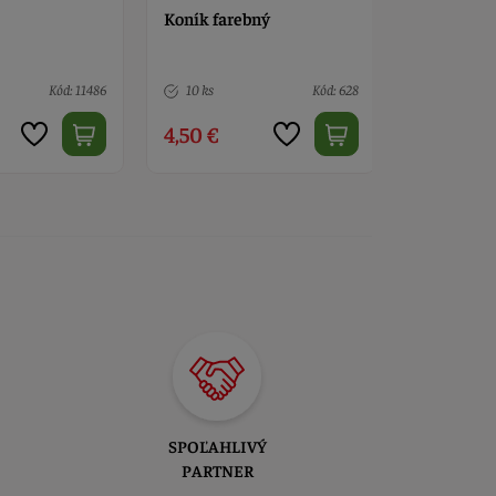
bný
Mačka čierna
Kôň
Kód: 628
7 ks
Kód: 397
1 ks
4,90 €
1,10 €
SPOĽAHLIVÝ
PARTNER