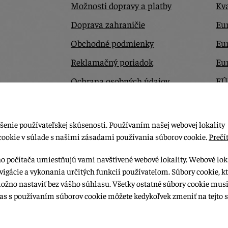
Možnosti dopravy a platby
Kva
Doprava zahraničie
Eur
Obchodné podmienky
Eu
Reklamačný poriadok
Eu
Ochrana osobných údajov
EÚ
Odstúpiť od zmluvy tu
Ko
šenie používateľskej skúsenosti. Používaním našej webovej lokality
cookie v súlade s našimi zásadami používania súborov cookie.
Prečít
ho počítača umiestňujú vami navštívené webové lokality. Webové lok
vigácie a vykonania určitých funkcií používateľom. Súbory cookie, k
možno nastaviť bez vášho súhlasu. Všetky ostatné súbory cookie musi
las s používaním súborov cookie môžete kedykoľvek zmeniť na tejto s