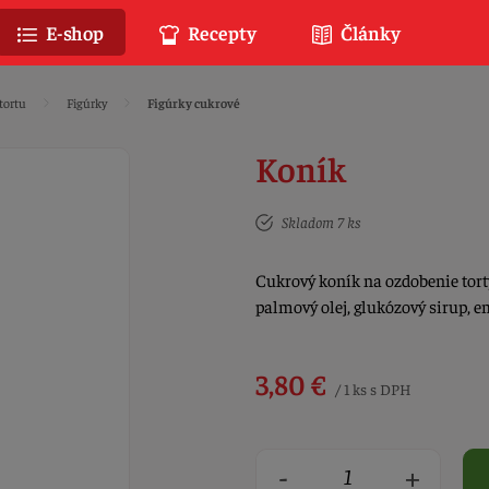
E-shop
Recepty
Články
tortu
Figúrky
Figúrky cukrové
Koník
Skladom 7 ks
Cukrový koník na ozdobenie torty
palmový olej, glukózový sirup, 
3,80 €
/ 1 ks s DPH
-
+