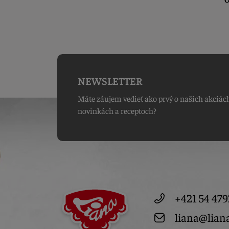
NEWSLETTER
Máte záujem vedieť ako prvý o našich akciác
novinkách a receptoch?
+421 54 479
liana@lian