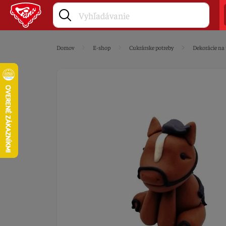
Domov
E-shop
Cukrárske potreby
Dekorácie na 