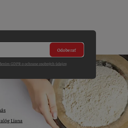
Odoberať
dením GDPR o ochrane osobných údajov
.
nás
alóg Liana