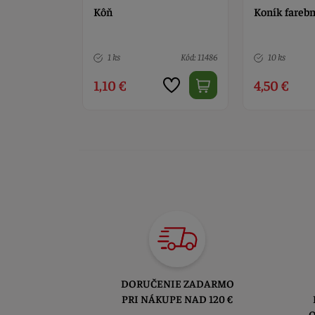
Koník farebný
Mačka čiern
Kód: 11486
10 ks
Kód: 628
7 ks
4,50 €
4,90 €
DORUČENIE ZADARMO
PRI NÁKUPE NAD 120 €
O