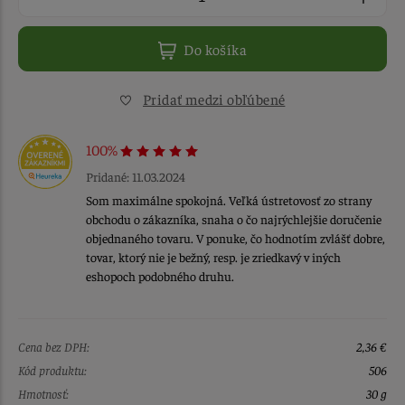
Do košíka
Pridať medzi obľúbené
100%
Pridané: 11.03.2024
Som maximálne spokojná. Veľká ústretovosť zo strany
obchodu o zákazníka, snaha o čo najrýchlejšie doručenie
objednaného tovaru. V ponuke, čo hodnotím zvlášť dobre,
tovar, ktorý nie je bežný, resp. je zriedkavý v iných
eshopoch podobného druhu.
Cena bez DPH:
2,36 €
Kód produktu:
506
Hmotnosť:
30 g