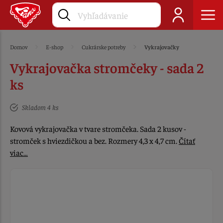
Domov
E-shop
Cukrárske potreby
Vykrajovačky
Vykrajovačka stromčeky - sada 2
ks
Skladom 4 ks
Kovová vykrajovačka v tvare stromčeka. Sada 2 kusov -
stromček s hviezdičkou a bez. Rozmery 4,3 x 4,7 cm.
Čítať
viac…