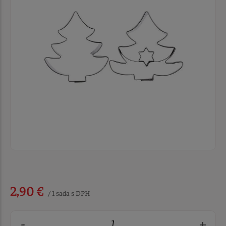
2,90 €
/ 1 sada s DPH
-
+