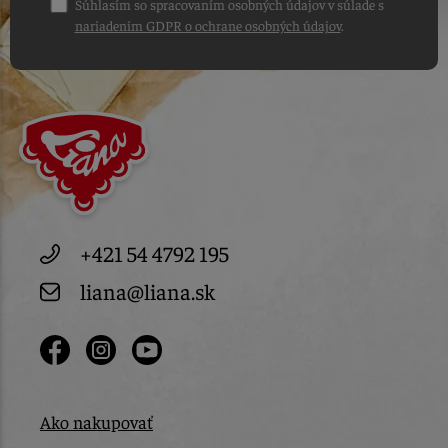
Súhlasím so spracovaním osobných údajov v súlade s
nariadením GDPR o ochrane osobných údajov
.
+421 54 4792 195
liana@liana.sk
Ako nakupovať