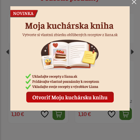
Vykrajovačka zvonček s
Vykrajovačka koleso
mašličkou
vlnky 3,5 cm
7 ks
Kód: 500
6 ks
Kód: 812
1,10 €
1,10 €