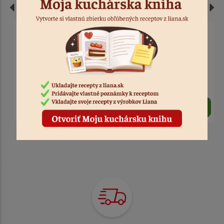
Sviečka zlatá 7,5 cm
Sviečka dúhová
od
od
1,00 €
1,50 €