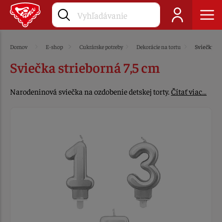
Domov
E-shop
Cukrárske potreby
Dekorácie na tortu
Sviečky
Sviečka strieborná 7,5 cm
Narodeninová sviečka na ozdobenie detskej torty.
Čítať viac…