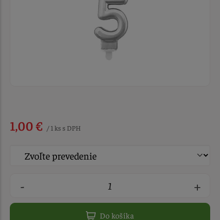
1,00 €
/ 1 ks s DPH
-
+
Do košíka