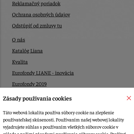
Reklamačný poriadok
Ochrana osobných údajov
Odstúpiť od zmluvy tu
O nás
Katalóg Liana
Kvalita
Eurofondy LIANE - inovácia
Eurofondy 2019
Eurofondy 2022/2023
Zásady používania cookies
EÚ Plán obnovy
Táto webová lokalita používa súbory cookie na zlepšenie
Kontakt
používateľskej skúsenosti. Používaním našej webovej lokality
vyjadrujete súhlas s používaním všetkých súborov cookie v
súlade s našimi zásadami používania súborov cookie.
Prečítať