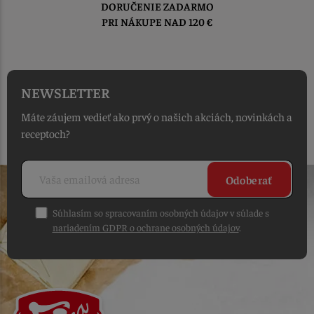
TOVAR ODOSIELAME
DO 1-2 PRACOVNÝCH DNÍ
OD PRIJATIA OBJEDNÁVKY
NEWSLETTER
Máte záujem vedieť ako prvý o našich akciách, novinkách a
receptoch?
Odoberať
Súhlasím so spracovaním osobných údajov v súlade s
nariadením GDPR o ochrane osobných údajov
.