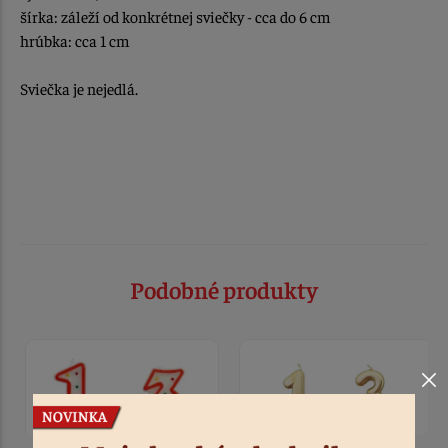
šírka: záleží od konkrétnej sviečky - cca do 6 cm
hrúbka: cca 1 cm
Sviečka je nejedlá.
Podobné produkty