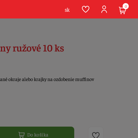
0
sk
ny ružové 10 ks
hané okraje alebo krajky na ozdobenie muffinov
Do košíka