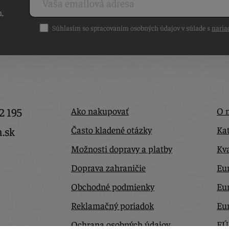
h,
Súhlasím so spracovaním osobných údajov v súlade s
naria
2 195
Ako nakupovať
O 
Často kladené otázky
Kat
a.sk
Možnosti dopravy a platby
Kva
Doprava zahraničie
Eur
Obchodné podmienky
Eu
Reklamačný poriadok
Eu
Ochrana osobných údajov
EÚ