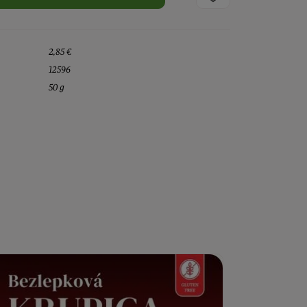
2,85 €
12596
50 g