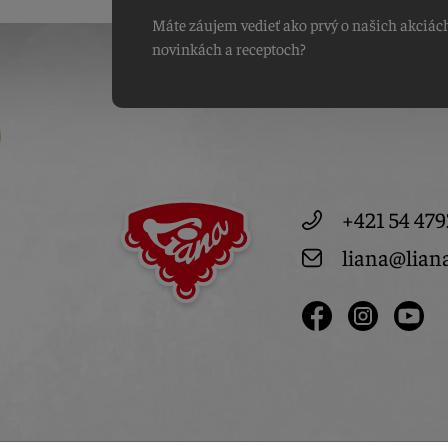
Máte záujem vedieť ako prvý o našich akciác
novinkách a receptoch?
+421 54 479
liana@lian