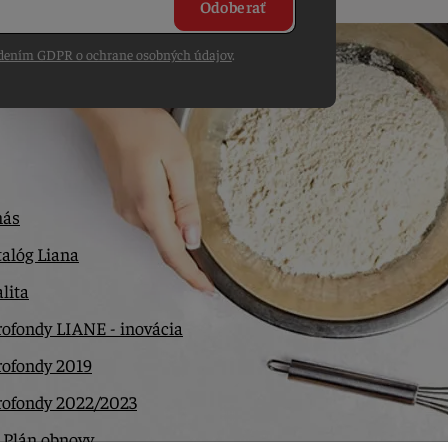
Odoberať
dením GDPR o ochrane osobných údajov
.
nás
alóg Liana
lita
ofondy LIANE - inovácia
rofondy 2019
rofondy 2022/2023
 Plán obnovy