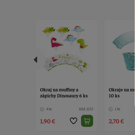
iny a
Okraje na muffiny modrý
Krabička na 
aury 6 ks
10 ks
číslo 5
Kód: 3153
1 ks
Kód: 56
5 ks
2,70 €
2,90 €