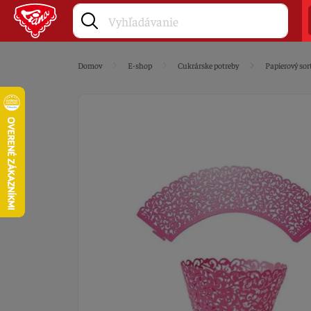
Domov
E-shop
Cukrárske potreby
Papierový sor