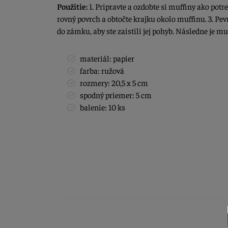
Použitie:
1. Pripravte a ozdobte si muffiny ako potre
rovný povrch a obtočte krajku okolo muffinu. 3. Pev
do zámku, aby ste zaistili jej pohyb. Následne je m
materiál: papier
farba: ružová
rozmery: 20,5 x 5 cm
spodný priemer: 5 cm
balenie: 10 ks