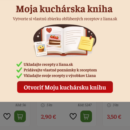
12 muffinov
Okraje muffinov holubica
Krabička n
a listy 6 ks
na 24 ks - 2
Kód: 5247
3 ks
Kód: 3018
2 ks
3,50 €
6,60 €