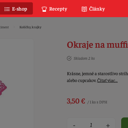
E-shop
Recepty
Články
timent
Košíčky, krajky
Okraje na muffi
Skladom 2 ks
Krásne, jemné a starostlivo stri
alebo cupcakov.
Čítať viac…
3,50 €
/ 1 ks s DPH
-
+