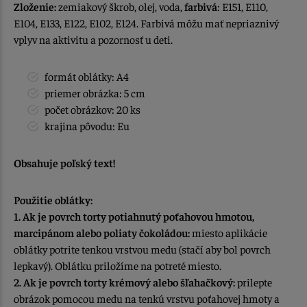
Zloženie:
zemiakový škrob, olej, voda,
farbivá
: E151, E110,
E104, E133, E122, E102, E124. Farbivá môžu mať nepriaznivý
vplyv na aktivitu a pozornosť u deti.
formát oblátky: A4
priemer obrázka: 5 cm
počet obrázkov: 20 ks
krajina pôvodu: Eu
Obsahuje poľský text!
Použitie oblátky:
1. Ak je povrch torty potiahnutý poťahovou hmotou,
marcipánom alebo poliaty čokoládou:
miesto aplikácie
oblátky potrite tenkou vrstvou medu (stačí aby bol povrch
lepkavý). Oblátku priložíme na potreté miesto.
2. Ak je povrch torty krémový alebo šľahačkový:
prilepte
obrázok pomocou medu na tenkú vrstvu poťahovej hmoty a