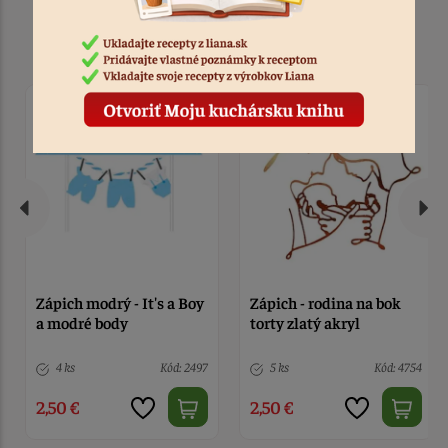
Podobné produkty
Zápich modrý - It's a Boy
Zápich - rodina na bok
a modré body
torty zlatý akryl
4 ks
Kód: 2497
5 ks
Kód: 4754
2,50 €
2,50 €