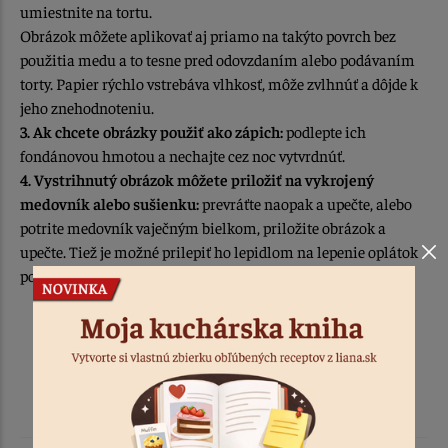
umiestnite na tortu.
Obrázok môžete aplikovať aj priamo na takýto povrch bez
použitia medu a to tesne pred odovzdaním alebo podávaním
torty. Papier rýchlo vstrebáva vlhkosť, môže zvlhnúť a dôjde k
jeho znehodnoteniu.
3. Ak chcete obrázky použiť ako zápich:
podlepte ich
fondánovou hmotou a nechajte cez noc vytvrdnúť.
4. Vystrihnutý obrázok môžete priložiť na vykrojený
medovník alebo sušienku:
prevráťte naopak a upečte, alebo
potrite medovník vaječným bielkom, priložite obrázok a
upečte. Tiež je možné prilepiť ho lepidlom na lepenie oplátok
po upečení.