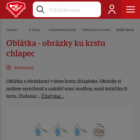
Domov
E-shop
Cukrárske potreby
Dekorácie na tortu
Jedlé obrázky
Oblátka - obrázky ku krstu
chlapec
Nedostupné
Oblátka s obrázkami v téme krstu chlapčeka. Obrázky si
môžete vystrihnúť a ozdobiť nimi muffiny, malé koláčiky či
tortu. Zloženie:…
Čítať viac…