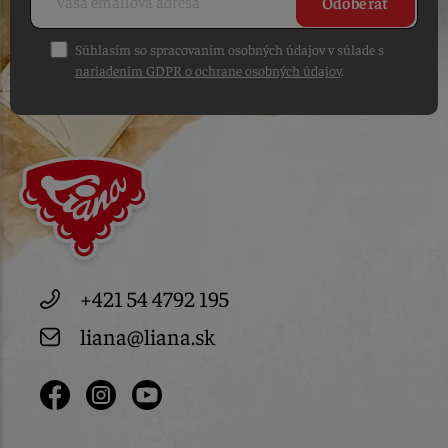
Odoberať
Súhlasím so spracovaním osobných údajov v súlade s
nariadením GDPR o ochrane osobných údajov
.
+421 54 4792 195
liana@liana.sk