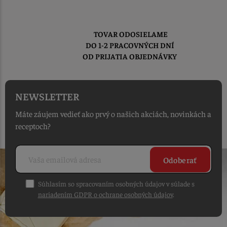
TOVAR ODOSIELAME
DO 1-2 PRACOVNÝCH DNÍ
OD PRIJATIA OBJEDNÁVKY
NEWSLETTER
Máte záujem vedieť ako prvý o našich akciách, novinkách a
receptoch?
Odoberať
Súhlasím so spracovaním osobných údajov v súlade s
nariadením GDPR o ochrane osobných údajov
.