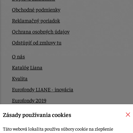
Obchodné podmienky
Reklamačný poriadok
Ochrana osobných údajov
Odstúpiť od zmluvy tu
O nás
Katalóg Liana
Kvalita
Eurofondy LIANE - inovácia
Eurofondy 2019
Eurofondy 2022/2023
Zásady používania cookies
EÚ Plán obnovy
Táto webová lokalita používa súbory cookie na zlepšenie