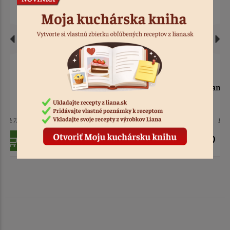
Zápich - srdce, akryl
Zápich - srdce diamant
zlaté pruhy
zlatý akryl
1 ks
Kód: 1484
Nedostupné
Kód: 9174
1,50 €
1,50 €