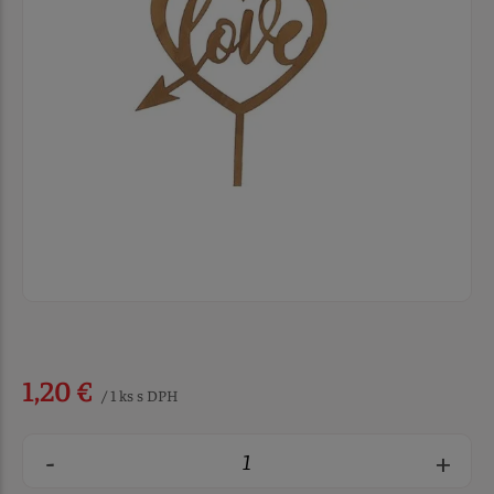
1,20 €
/ 1 ks s DPH
-
+