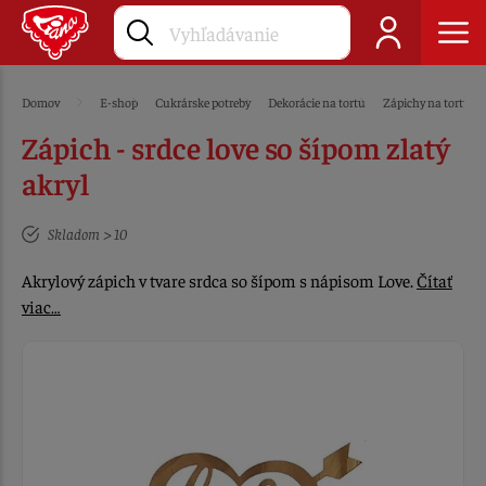
Domov
E-shop
Cukrárske potreby
Dekorácie na tortu
Zápichy na tortu
Zápich - srdce love so šípom zlatý
akryl
Skladom > 10
Akrylový zápich v tvare srdca so šípom s nápisom Love.
Čítať
viac…