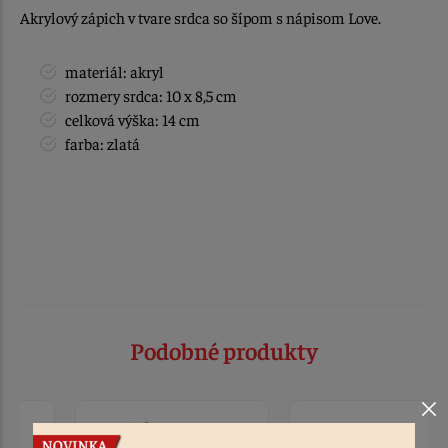
Akrylový zápich v tvare srdca so šípom s nápisom Love.
materiál: akryl
rozmery srdca: 10 x 8,5 cm
celková výška: 14 cm
farba: zlatá
Podobné produkty