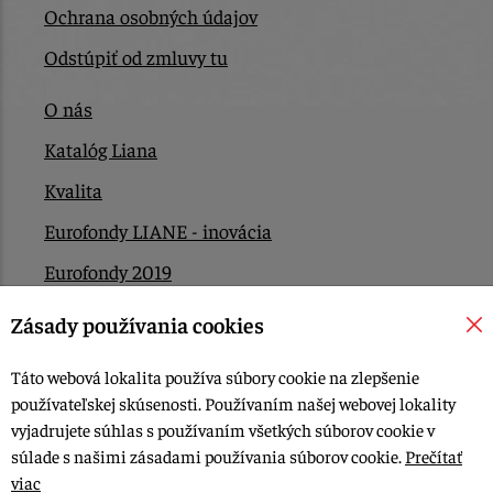
Ochrana osobných údajov
Odstúpiť od zmluvy tu
O nás
Katalóg Liana
Kvalita
Eurofondy LIANE - inovácia
Eurofondy 2019
Eurofondy 2022/2023
Zásady používania cookies
EÚ Plán obnovy
Táto webová lokalita používa súbory cookie na zlepšenie
Kontakt
používateľskej skúsenosti. Používaním našej webovej lokality
vyjadrujete súhlas s používaním všetkých súborov cookie v
súlade s našimi zásadami používania súborov cookie.
Prečítať
© 2015-2026, LIANA GOLIAŠ s.r.o. všetky práva vyhradené.
viac