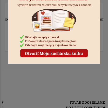
Zápich - sada lopta,
Forma medvedík 2 ks
kopačky, dres, hviezdy
5 ks
Kód: 717
2 ks
Kód: 12306
2,20 €
2,50 €
TOVAR ODOSIELAME
DO 1-2 PRACOVNÝCH DNÍ