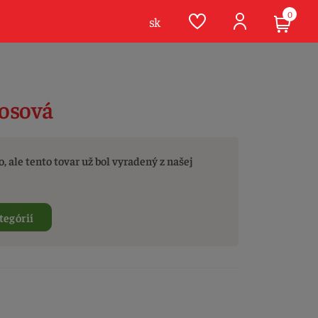
0
sk
sosová
, ale tento tovar už bol vyradený z našej
tegórií