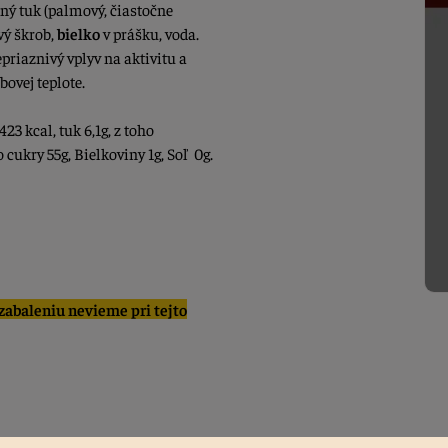
ný tuk (palmový, čiastočne
vý škrob,
bielko
v prášku, voda.
priaznivý vplyv na aktivitu a
bovej teplote.
23 kcal, tuk 6,1g, z toho
 cukry 55g, Bielkoviny 1g, Soľ 0g.
abaleniu nevieme pri tejto