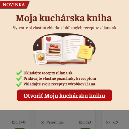
Podobné produkty
ružová
Ruža zlatá 6 ks
Oblátková r
modrým ok
Kód: 523
> 10
Kód: 5926
> 10