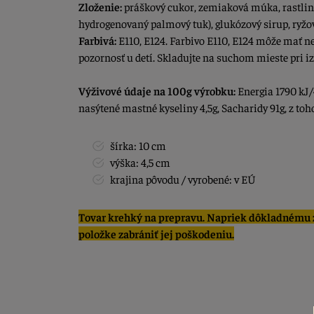
Zloženie:
práškový cukor, zemiaková múka, rastlin
hydrogenovaný palmový tuk), glukózový sirup, ryžo
Farbivá:
E110, E124. Farbivo E110, E124 môže mať ne
pozornosť u detí. Skladujte na suchom mieste pri iz
Výživové údaje na 100g výrobku:
Energia 1790 kJ/4
nasýtené mastné kyseliny 4,5g, Sacharidy 91g, z toho
šírka: 10 cm
výška: 4,5 cm
krajina pôvodu / vyrobené: v EÚ
Tovar krehký na prepravu. Napriek dôkladnému z
položke zabrániť jej poškodeniu.