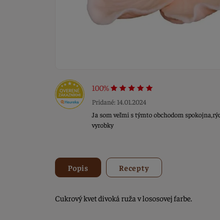
100%
Pridané: 14.01.2024
Ja som veľmi s týmto obchodom spokojna,rýc
vyrobky
Popis
Recepty
Cukrový kvet divoká ruža v lososovej farbe.