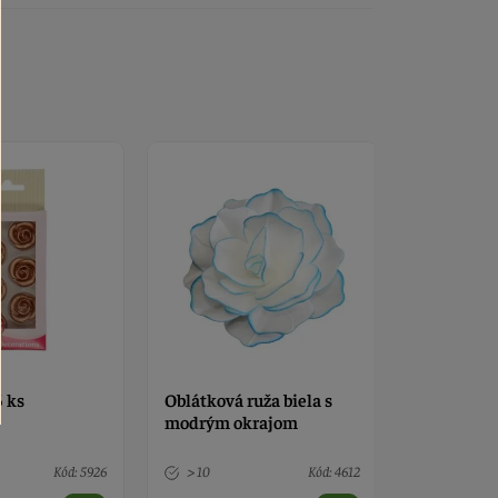
uža biela s
Rumanček ružový 3 cm
Divoká ru
rajom
Kód: 4612
> 10
Kód: 5113
8 ks