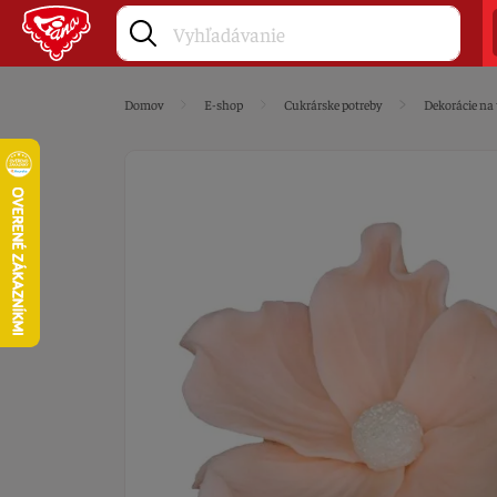
Domov
E-shop
Cukrárske potreby
Dekorácie na 