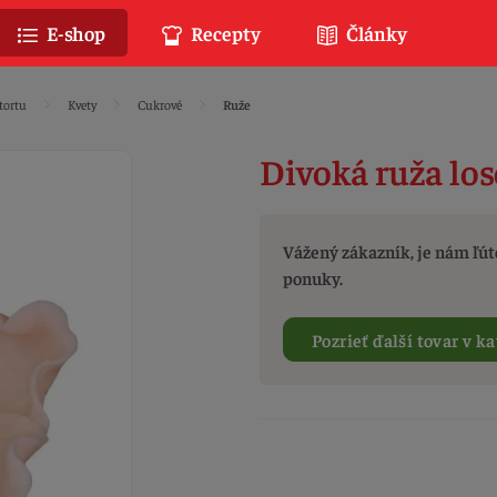
E-shop
Recepty
Články
tortu
Kvety
Cukrové
Ruže
Divoká ruža lo
Vážený zákazník, je nám ľúto
ponuky.
Pozrieť ďalší tovar v ka