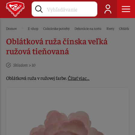
Domov
E-shop
Cukrárske potreby
Dekorácie na tortu
Kvety
Oblátkové
Oblátková ruža čínska veľká
ružová tieňovaná
Skladom > 10
Oblátková ruža v ružovej farbe.
Čítať viac…