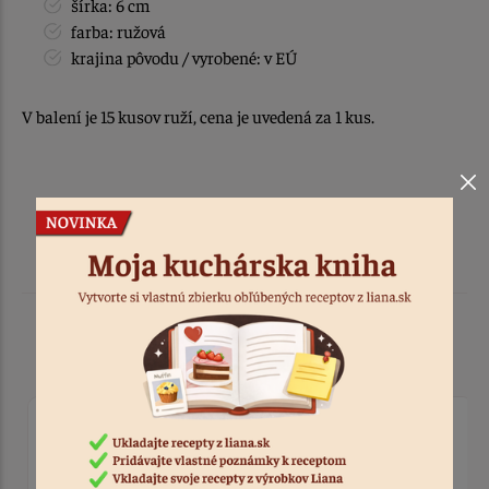
šírka: 6 cm
farba: ružová
krajina pôvodu / vyrobené: v EÚ
V balení je 15 kusov ruží, cena je uvedená za 1 kus.
Podobné produkty