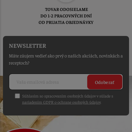
TOVAR ODOSIELAME
DO 1-2 PRACOVNÝCH DNÍ
OD PRIJATIA OBJEDNÁVKY
NEWSLETTER
Máte záujem vedieť ako prvý o našich akciách, novinkách a
receptoch?
Odoberať
Súhlasím so spracovaním osobných údajov v súlade s
nariadením GDPR o ochrane osobných údajov
.