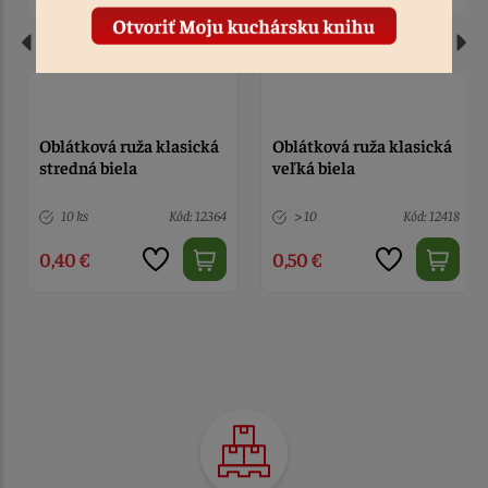
Oblátková ruža klasická
Oblátková ruža klasická
stredná biela
veľká biela
10 ks
Kód: 12364
> 10
Kód: 12418
0,40 €
0,50 €