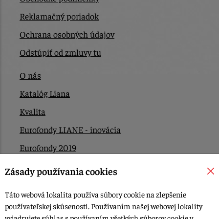
Reklamačný poriadok
Ochrana osobných údajov
Odstúpiť od zmluvy tu
O nás
Katalóg Liana
Kvalita
Eurofondy LIANE - inovácia
Eurofondy 2019
Eurofondy 2022/2023
Zásady používania cookies
EÚ Plán obnovy
Táto webová lokalita používa súbory cookie na zlepšenie
Kontakt
používateľskej skúsenosti. Používaním našej webovej lokality
vyjadrujete súhlas s používaním všetkých súborov cookie v