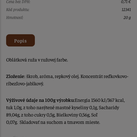
Cena bez DPH:
0,71 €
Kód produktu:
12341
Hmotnosť:
20 g
Popis
Oblátková ruža v ružovej farbe.
Zloženie
: škrob, aróma, repkový olej. Koncentrát reďkovkovo-
ríbezľovo-jablkový.
Výživové údaje na 100g výrobku:
Energia 1560 kJ/367 kcal,
tuk 1,0g, z toho nasýtené mastné kyseliny 0,1g, Sacharidy
89,04g, z toho cukry 0,5g, Bielkoviny 0,56g, Soľ
0,07g. Skladovať na suchom a tmavom mieste.