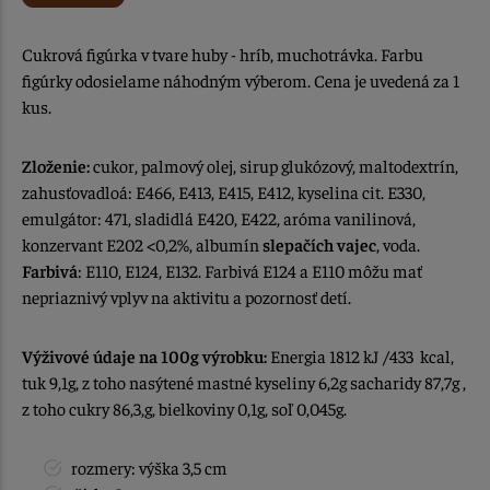
Cukrová figúrka v tvare huby - hríb, muchotrávka. Farbu
figúrky odosielame náhodným výberom. Cena je uvedená za 1
kus.
Zloženie:
cukor, palmový olej, sirup glukózový, maltodextrín,
zahusťovadloá: E466, E413, E415, E412, kyselina cit. E330,
emulgátor: 471, sladidlá E420, E422, aróma vanilinová,
konzervant E202 <0,2%, albumín
slepačích vajec
, voda.
Farbivá
: E110, E124, E132. Farbivá E124 a E110 môžu mať
nepriaznivý vplyv na aktivitu a pozornosť detí.
Výživové údaje na 100g výrobku:
Energia 1812 kJ /433 kcal,
tuk 9,1g, z toho nasýtené mastné kyseliny 6,2g sacharidy 87,7g ,
z toho cukry 86,3,g, bielkoviny 0,1g, soľ 0,045g.
rozmery: výška 3,5 cm