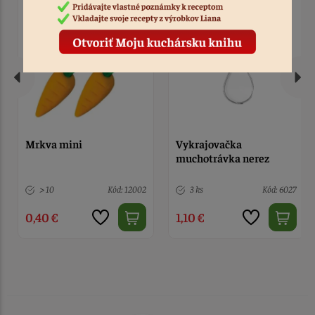
Vykrajovačka
Cukrová dekorácia s
muchotrávka nerez
líškou
3 ks
Kód: 6027
1 ks
Kód: 7381
1,10 €
6,50 €