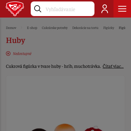
Domov
E-shop
Cukrárske potreby
Dekorácie na tortu
Figúrky
Figúrky
Huby
Nedostupné
Cukrová figúrka v tvare huby - hríb, muchotrávka.
Čítať viac…