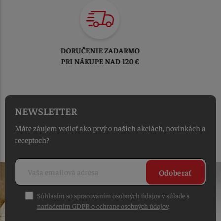
TOVAR ODOSIELAME
DO 1-2 PRACOVNÝCH DNÍ
OD PRIJATIA OBJEDNÁVKY
NEWSLETTER
Máte záujem vedieť ako prvý o našich akciách, novinkách a
receptoch?
Odoberať
Súhlasím so spracovaním osobných údajov v súlade s
nariadením GDPR o ochrane osobných údajov
.