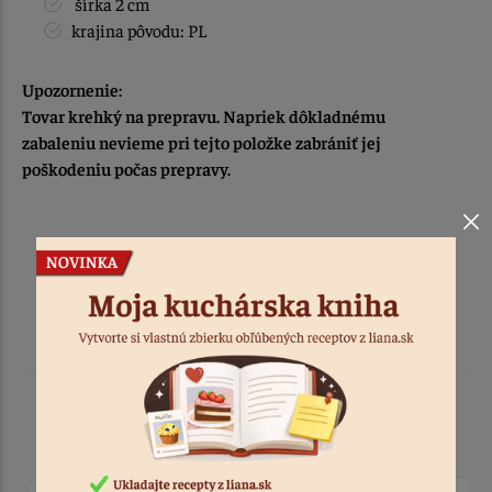
šírka 2 cm
krajina pôvodu: PL
Upozornenie:
Tovar krehký na prepravu. Napriek dôkladnému
zabaleniu nevieme pri tejto položke zabrániť jej
poškodeniu počas prepravy.
Podobné produkty