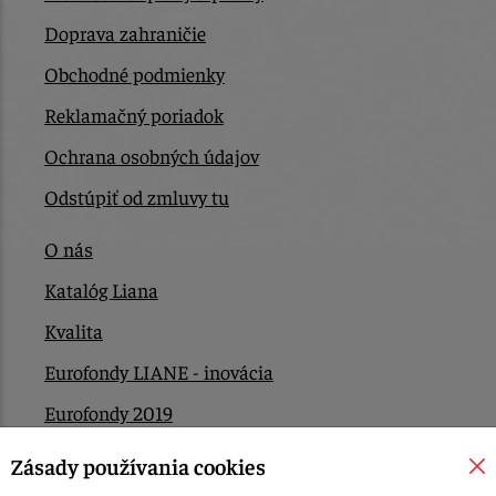
Doprava zahraničie
Obchodné podmienky
Reklamačný poriadok
Ochrana osobných údajov
Odstúpiť od zmluvy tu
O nás
Katalóg Liana
Kvalita
Eurofondy LIANE - inovácia
Eurofondy 2019
Eurofondy 2022/2023
Zásady používania cookies
EÚ Plán obnovy