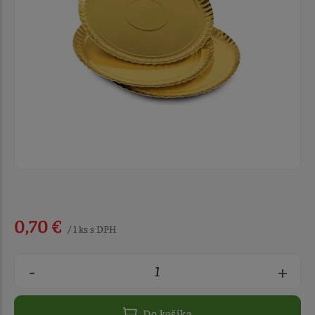
0,70 €
/ 1 ks s DPH
-
+
Do košíka