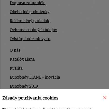
Doprava zahraničie
Obchodné podmienky
Reklamačný poriadok
Ochrana osobných údajov
Odstúpiť od zmluvy tu
O nás
Katalóg Liana
Kvalita
Eurofondy LIANE - inovácia
Eurofondy 2019
Eurofondy 2022/2023
Zásady používania cookies
EÚ Plán obnovy
Táto webová lokalita používa súbory cookie na zlepšenie