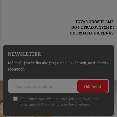
TOVAR ODOSIELAME
DO 1-2 PRACOVNÝCH DNÍ
OD PRIJATIA OBJEDNÁVKY
NEWSLETTER
Máte záujem vedieť ako prvý o našich akciách, novinkách a
receptoch?
Odoberať
Súhlasím so spracovaním osobných údajov v súlade s
nariadením GDPR o ochrane osobných údajov
.