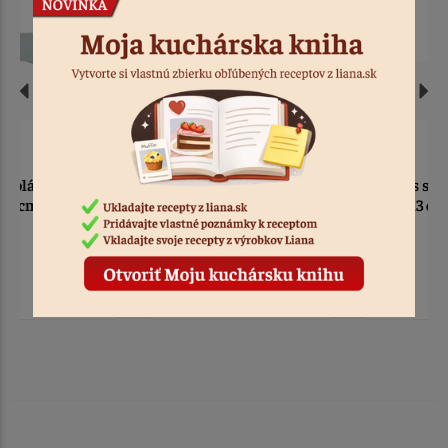
Zlatá tácka 8 cm s
Podnos servírovací Retro
okrajom
29,5 x 13 cm
> 10
Kód: 6136
2 ks
Kód: 4973
0,20 €
3,50 €