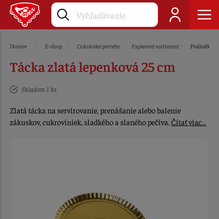
Domov
E-shop
Cukrárske potreby
Papierový sortiment
Podložky
Tácka zlatá lepenková 25 cm
Skladom 1 ks
Zlatá tácka na servírovanie, prenášanie alebo balenie
zákuskov, cukroviniek, sladkého a slaného pečiva.
Čítať viac…