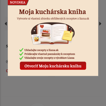
Silikomart silikonová
Stierka na krém hladké
stierka 24,5cm
hrany 2183
3 ks
Kód: 7713
9 ks
Kód: 1724
4,20 €
5,90 €