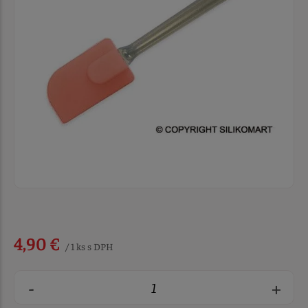
4,90 €
/ 1 ks s DPH
-
+