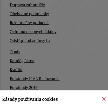
Doprava zahraničie
Obchodné podmienky
Reklamačný poriadok
Ochrana osobných údajov
Odstúpiť od zmluvy tu
O nás
Katalóg Liana
Kvalita
Eurofondy LIANE - inovácia
Eurofondy 2019
Eurofondy 2022/2023
Zásady používania cookies
EÚ Plán obnovy