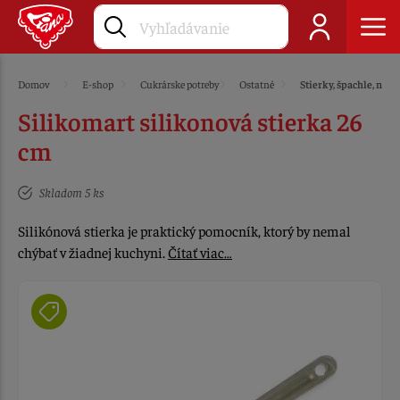
Domov
E-shop
Cukrárske potreby
Ostatné
Stierky, špachle, nože
Silikomart silikonová stierka 26
cm
Skladom 5 ks
Silikónová stierka je praktický pomocník, ktorý by nemal
chýbať v žiadnej kuchyni.
Čítať viac…