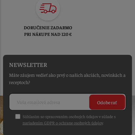
TOVAR ODOSIELAME
DO 1-2 PRACOVNÝCH DNÍ
OD PRIJATIA OBJEDNÁVKY
NEWSLETTER
Máte záujem vedieť ako prvý o našich akciách, novinkách a
receptoch?
Odoberať
Súhlasím so spracovaním osobných údajov v súlade s
nariadením GDPR o ochrane osobných údajov
.