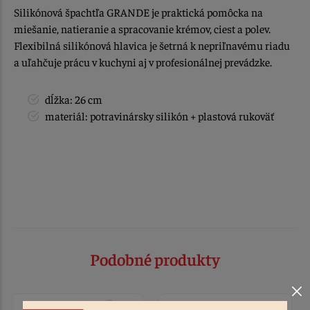
Silikónová špachtľa GRANDE je praktická pomôcka na
miešanie, natieranie a spracovanie krémov, ciest a polev.
Flexibilná silikónová hlavica je šetrná k nepriľnavému riadu
a uľahčuje prácu v kuchyni aj v profesionálnej prevádzke.
dĺžka: 26 cm
materiál: potravinársky silikón + plastová rukoväť
Podobné produkty