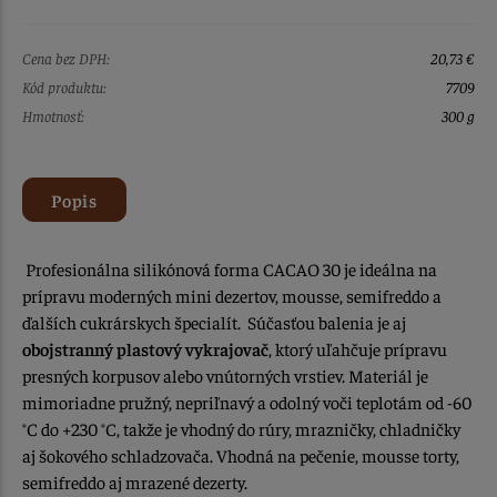
Cena bez DPH:
20,73 €
Kód produktu:
7709
Hmotnosť:
300 g
Popis
Profesionálna silikónová forma CACAO 30 je ideálna na
prípravu moderných mini dezertov, mousse, semifreddo a
ďalších cukrárskych špecialít. Súčasťou balenia je aj
obojstranný plastový vykrajovač
, ktorý uľahčuje prípravu
presných korpusov alebo vnútorných vrstiev.
Materiál je
mimoriadne pružný, nepriľnavý a odolný voči teplotám od -60
°C do +230 °C, takže je vhodný do rúry, mrazničky, chladničky
aj šokového schladzovača. Vhodná na pečenie, mousse torty,
semifreddo aj mrazené dezerty.