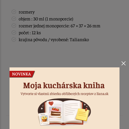
rozmery
objem : 30 ml (1 monoporcie)
rozmer jednej monoporcie: 67 × 37 × 26 mm
počet : 12 ks
krajina pôvodu / vyrobené: Taliansko
Podobné produkty