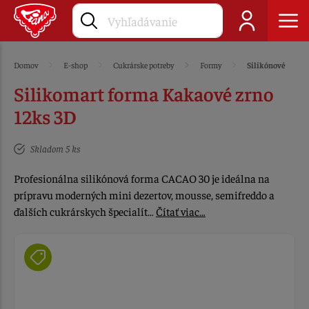
Domov
E-shop
Cukrárske potreby
Formy
Silikónové
Silikomart forma Kakaové zrno
12ks 3D
Skladom 5 ks
Profesionálna silikónová forma CACAO 30 je ideálna na
prípravu moderných mini dezertov, mousse, semifreddo a
ďalších cukrárskych špecialít…
Čítať viac…