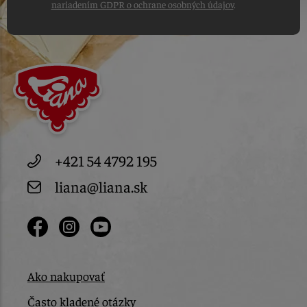
nariadením GDPR o ochrane osobných údajov
.
+421 54 4792 195
liana@liana.sk
Ako nakupovať
Často kladené otázky