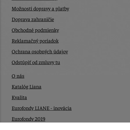
Možnosti dopravy a platby
Doprava zahraničie
Obchodné podmienky
Reklamačný poriadok
Ochrana osobných údajov
Odstúpiť od zmluvy tu
O nás
Katalóg Liana
Kvalita
Eurofondy LIANE - inovácia
Eurofondy 2019
Eurofondy 2022/2023