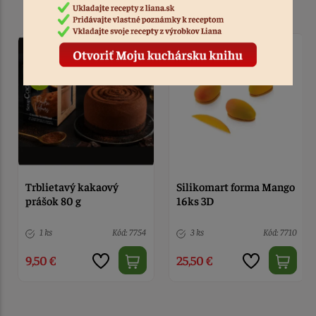
Silikomart forma Mango
Trblietavý kakaový
16ks 3D
prášok 80 g
3 ks
Kód: 7710
1 ks
Kód: 7754
25,50 €
9,50 €