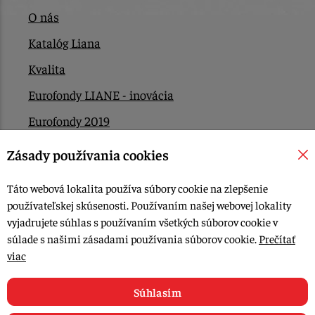
O nás
Katalóg Liana
Kvalita
Eurofondy LIANE - inovácia
Eurofondy 2019
Eurofondy 2022/2023
Zásady používania cookies
EÚ Plán obnovy
Táto webová lokalita používa súbory cookie na zlepšenie
Kontakt
používateľskej skúsenosti. Používaním našej webovej lokality
vyjadrujete súhlas s používaním všetkých súborov cookie v
súlade s našimi zásadami používania súborov cookie.
Prečítať
© 2015-2026, LIANA GOLIAŠ s.r.o. všetky práva vyhradené.
viac
Upraviť nastavenia Cookies
Web dizajn: MARLOW DESIGN
Súhlasím