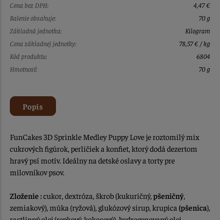
Cena bez DPH:
4,47 €
Balenie obsahuje:
70 g
Základná jednotka:
Kilogram
Cena základnej jednotky:
78,57 € / kg
Kód produktu:
6804
Hmotnosť:
70 g
Popis
FunCakes 3D Sprinkle Medley Puppy Love je roztomilý mix
cukrových figúrok, perličiek a konfiet, ktorý dodá dezertom
hravý psí motív. Ideálny na detské oslavy a torty pre
milovníkov psov.
Zloženie :
cukor, dextróza, škrob (kukuričný,
pšeničný
,
zemiakový), múka (ryžová), glukózový sirup, krupica
(pšenica
),
rastlinný olej (repkový, kokosový), hydrogenovaný olej