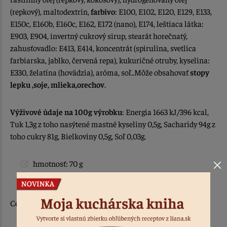
(repkový), maltodextrín,
farbivo
: E100, E102, E120, E129, E133,
E150c, E160b, E160c, E162, E172 (nano), E174, leštiaca látka:
E903, E904, invertný cukrový sirup, stearát horečnatý,
zahusťovadlo: E413, E414, koncentrát (spirulina, svetlica
farbiarska, jablko, červená repa), kukuričné otruby, kyselina:
E330, želatína (hovädzia), aróma, soľ..Môže obsahovať
stopy
lepku ,soje, mlieka,orechov
.
Výživové údaje na 100g výrobku
: Energia 1663 kJ/396 kcal,
Tuk 1,3g z toho nasýtené mastné kyseliny 0,5g, Sacharidy 94g z
toho cukry 81g, Bielkoviny 0,5g, Soľ 0,03g.
hmotnosť: 70 g
krajina pôvodu/ vyrobené: v EU
Cena je uvedená za balenie 70 g posypu.