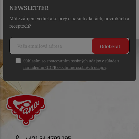
NEWSLETTER
Máte záujem vedieť ako prvý o našich akciách, novinkách a
receptoch?
Odoberať
Súhlasím so spracovaním osobných údajov v súlade s
nariadením GDPR o ochrane osobných údajov
.
+421 54 4792 195