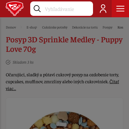
Domov
E-shop
Cukrárske potreby
Dekorácie na tortu
Posypy
Konfet
Posyp 3D Sprinkle Medley - Puppy
Love 70g
Skladom 3 ks
Očarujúci, sladký a pútaví cukrový posyp na ozdobenie torty,
cupcakes, muffinov, zmrzliny alebo iných cukroviniek.
Čítať
viac…