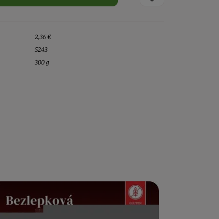
2,36 €
5243
300 g