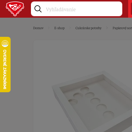
Domov
E-shop
Cukrárske potreby
Papierový sor