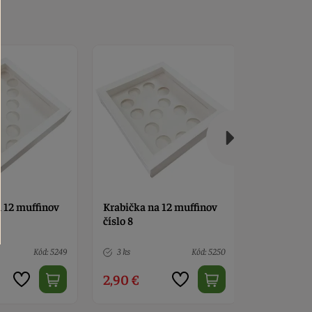
 12 muffinov
Krabička na 12 muffinov
Krabička n
číslo 9
priesvitná
25 x 25 x 
Kód: 5250
3 ks
Kód: 5251
8 ks
2,90 €
3,80 €