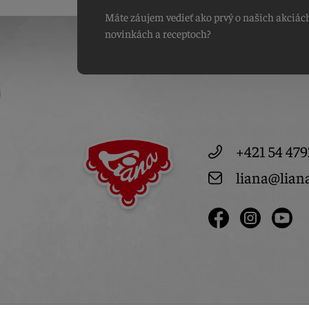
Máte záujem vedieť ako prvý o našich akciác
novinkách a receptoch?
+421 54 479
liana@lian