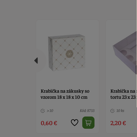
ákusky so
Krabička na muffiny a
Krabička na 
8 x 10 cm
tortu 23 x 23 x 10 cm
číslo 3
Kód: 8733
10 ks
Kód: 3689
7 ks
2,20 €
2,90 €