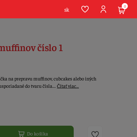
0
sk
muffinov číslo 1
ička na prepravu muffinov, cubcakes alebo iných
usporiadané do tvaru čísla.…
Čítať viac…
Do košíka