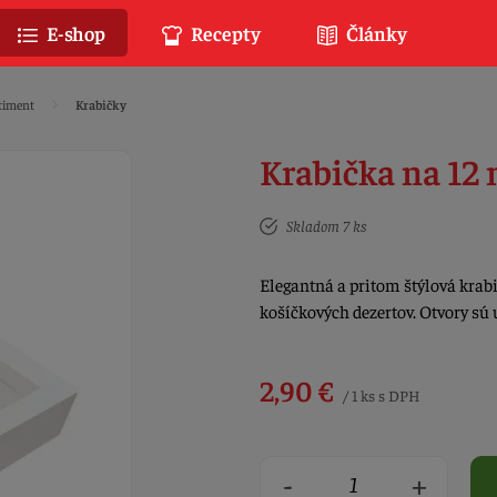
E-shop
Recepty
Články
timent
Krabičky
Krabička na 12 
Skladom 7 ks
Elegantná a pritom štýlová krab
košíčkových dezertov. Otvory sú 
2,90 €
/ 1 ks s DPH
-
+