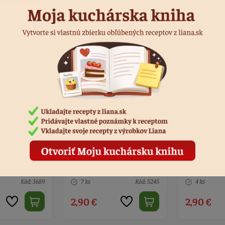
12 muffinov
Krabička na 12 muffinov
Krabička na
číslo 7
číslo 8
Kód: 5245
4 ks
Kód: 5249
3 ks
2,90 €
2,90 €