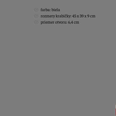
farba: biela
rozmery krabičky: 45 x 39 x 9 cm
priemer otvoru: 6,4 cm