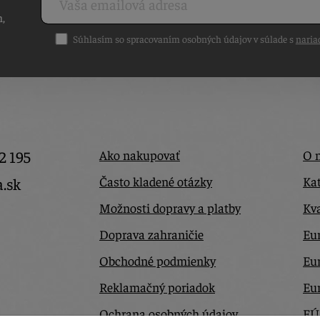
h,
Súhlasím so spracovaním osobných údajov v súlade s
naria
2 195
Ako nakupovať
O 
Často kladené otázky
Kat
a.sk
Možnosti dopravy a platby
Kva
Doprava zahraničie
Eur
Obchodné podmienky
Eu
Reklamačný poriadok
Eu
Ochrana osobných údajov
EÚ