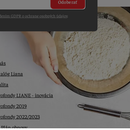
Odoberať
dením GDPR o ochrane osobných údajov
.
nás
alóg Liana
lita
ofondy LIANE - inovácia
rofondy 2019
rofondy 2022/2023
 Plán obnovy