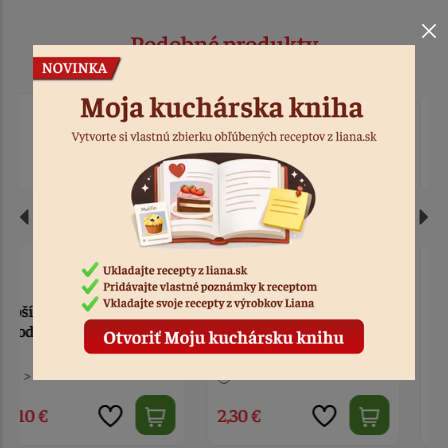
Podobné produkty
Košíčky papierové zlaté
Košíčky papierové zlaté
2,5 cm 60 ks
4 cm 30 ks
7 ks
Kód: 6748
8 ks
Kód: 6749
2,30 €
2,40 €