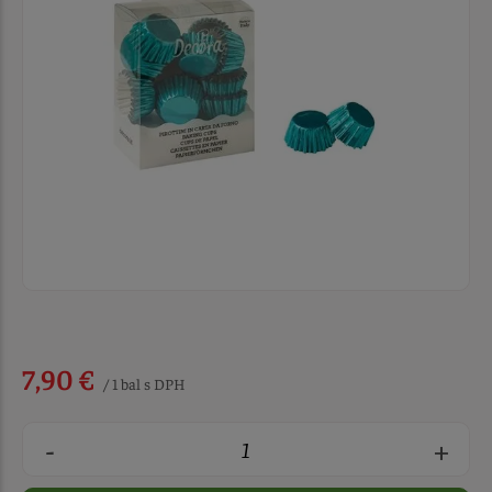
7,90 €
/ 1 bal s DPH
-
+