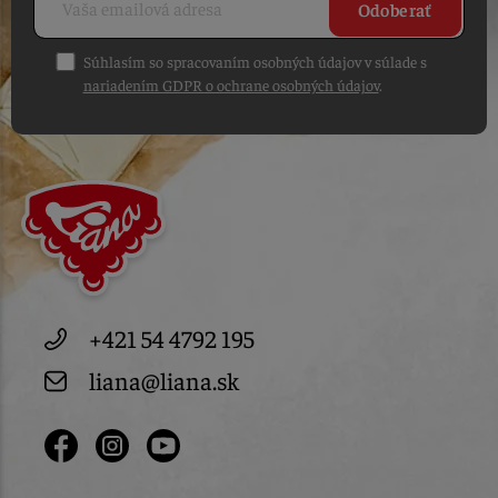
Odoberať
Súhlasím so spracovaním osobných údajov v súlade s
nariadením GDPR o ochrane osobných údajov
.
+421 54 4792 195
liana@liana.sk