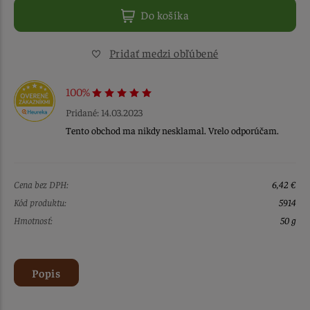
Do košíka
Pridať medzi obľúbené
100%
Pridané: 14.03.2023
Tento obchod ma nikdy nesklamal. Vrelo odporúčam.
Cena bez DPH:
6,42 €
Kód produktu:
5914
Hmotnosť:
50 g
Popis