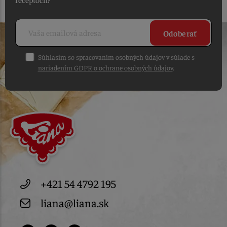
Odoberať
Súhlasím so spracovaním osobných údajov v súlade s
nariadením GDPR o ochrane osobných údajov
.
+421 54 4792 195
liana@liana.sk