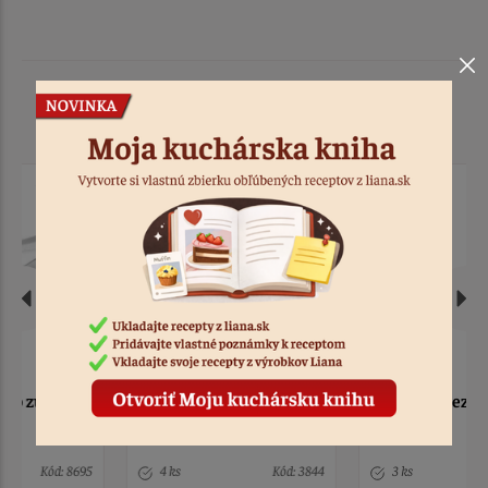
Podobné produkty
Sada stierka,
Kliešte nerez/silikón 22
maslovačka, kliešte
cm
4 ks
Kód: 3844
3 ks
Kód: 6698