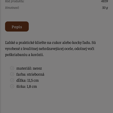
Kód produktu:
4859
Hmotnosť:
50 g
Popis
Ľahké a praktické kliešte na cukor alebo kocky ľadu. Sú
vyrobené z kvalitnej nehrdzavejúcej ocele, odolnej voči
poškriabaniu a korózii.
materiál: nerez
farba: strieborná
dĺžka: 11,5 cm
šírka: 1,8 cm