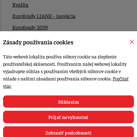
Kvalita
Eurofondy LIANE - inovácia
Eurofondy 2019
Eurofondy 2022/2023
Zásady používania cookies
EÚ Plán obnovy
Táto webová lokalita používa súbory cookie na zlepšenie
Kontakt
používateľskej skúsenosti. Používaním našej webovej lokality
vyjadrujete súhlas s používaním všetkých súborov cookie v
súlade s našimi zásadami používania súborov cookie.
Prečítať
© 2015-2026, LIANA GOLIAŠ s.r.o. všetky práva vyhradené.
viac
Upraviť nastavenia Cookies
Web dizajn: MARLOW DESIGN
Súhlasím
Prijať nevyhnutné
Zobraziť podrobnosti
0