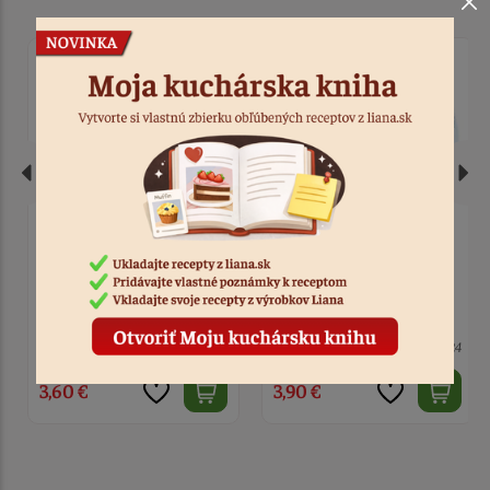
Zápich - sada Spiderman
Oblátka - Spiderman 2
10 ks
Kód: 1781
3 ks
Kód: 3024
3,60 €
3,90 €