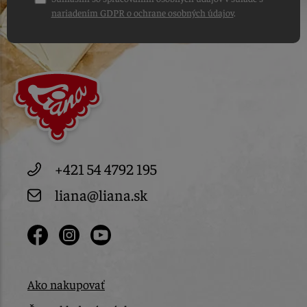
nariadením GDPR o ochrane osobných údajov
.
+421 54 4792 195
liana@liana.sk
Ako nakupovať