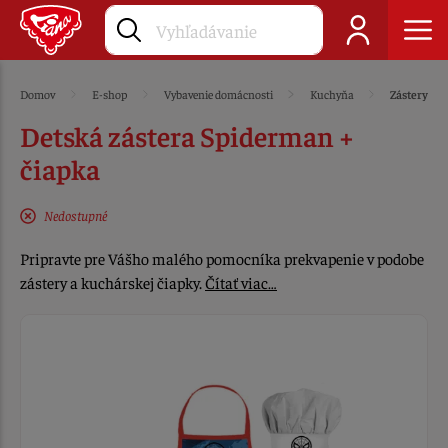
Domov
E-shop
Vybavenie domácnosti
Kuchyňa
Zástery
Detská zástera Spiderman +
čiapka
Nedostupné
Pripravte pre Vášho malého pomocníka prekvapenie v podobe
zástery a kuchárskej čiapky.
Čítať viac…