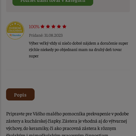
100%
Pridané: 31.08.2023
Výber veľký vždy si niečo dobré nájdem a doručenie super
rýchle niekedy po objednaní mam na druhý deň tovar
super
Popis
Pripravte pre Vášho malého pomocníka prekvapenie v podobe
zástery a kuchárskej čiapky. Zástera je vhodná aj do výtvarnej
výchovy, do keramiky, či ako pracovná zástera k rôznym
školským i mimoškolským pracovným činnostiam.