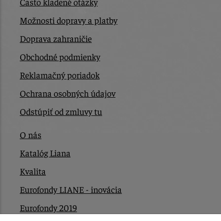
Často kladené otázky
Možnosti dopravy a platby
Doprava zahraničie
Obchodné podmienky
Reklamačný poriadok
Ochrana osobných údajov
Odstúpiť od zmluvy tu
O nás
Katalóg Liana
Kvalita
Eurofondy LIANE - inovácia
Eurofondy 2019