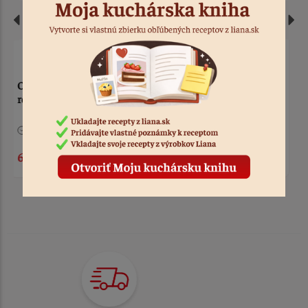
Carlex Spray 0,6 l
Papier na pečenie
silikónovaný 0,38 x 50 m
7 ks
Kód: 5392
> 10
Kód: 3212
7,50 €
13,50 €