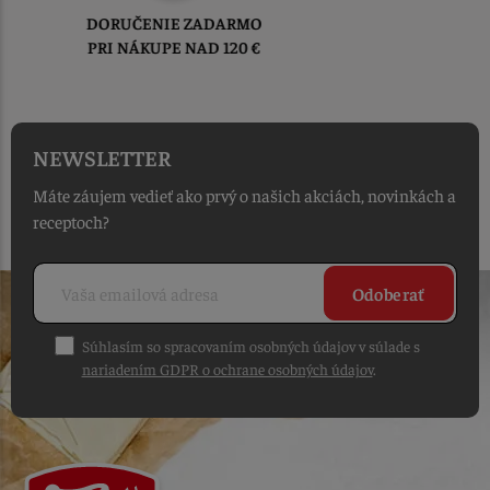
TOVAR ODOSIELAME
DO 1-2 PRACOVNÝCH DNÍ
OD PRIJATIA OBJEDNÁVKY
NEWSLETTER
Máte záujem vedieť ako prvý o našich akciách, novinkách a
receptoch?
Odoberať
Súhlasím so spracovaním osobných údajov v súlade s
nariadením GDPR o ochrane osobných údajov
.