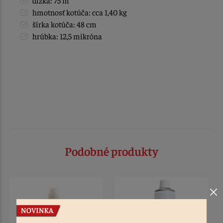
dĺžka: 75 m
hmotnosť kotúča: cca 1,40 kg
šírka kotúča: 48 cm
hrúbka: 12,5 mikróna
Podobné produkty