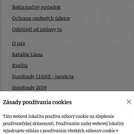
Reklamačný poriadok
Ochrana osobných údajov
Odstúpiť od zmluvy tu
O nás
Katalóg Liana
Kvalita
Eurofondy LIANE - inovácia
Eurofondy 2019
Eurofondy 2022/2023
Zásady používania cookies
EÚ Plán obnovy
Táto webová lokalita používa súbory cookie na zlepšenie
Kontakt
používateľskej skúsenosti. Používaním našej webovej lokality
vyjadrujete súhlas s používaním všetkých súborov cookie v