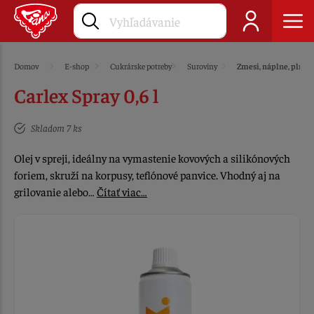
Domov
E-shop
Cukrárske potreby
Suroviny
Zmesi, náplne, plnky
Carlex Spray 0,6 l
Skladom 7 ks
Olej v spreji, ideálny na vymastenie kovových a silikónových
foriem, skruží na korpusy, teflónové panvice. Vhodný aj na
grilovanie alebo…
Čítať viac…