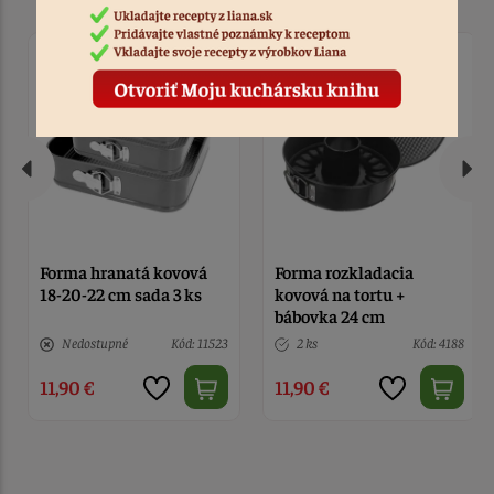
Forma hranatá kovová
Forma rozkladacia
18-20-22 cm sada 3 ks
kovová na tortu +
bábovka 24 cm
Nedostupné
Kód: 11523
2 ks
Kód: 4188
11,90 €
11,90 €