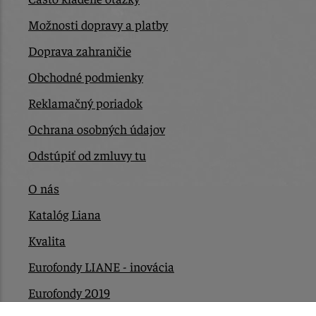
Možnosti dopravy a platby
Doprava zahraničie
Obchodné podmienky
Reklamačný poriadok
Ochrana osobných údajov
Odstúpiť od zmluvy tu
O nás
Katalóg Liana
Kvalita
Eurofondy LIANE - inovácia
Eurofondy 2019