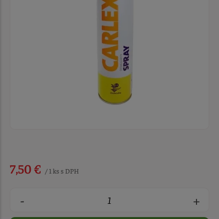
7,50 €
/ 1 ks s DPH
-
+