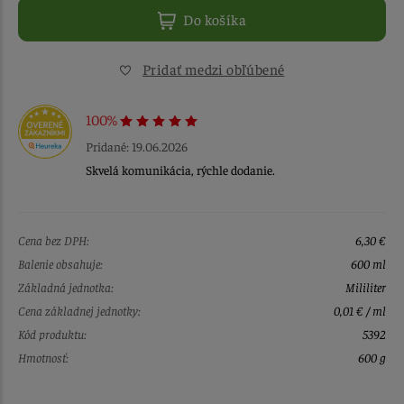
Do košíka
Pridať medzi obľúbené
100%
Pridané: 19.06.2026
Skvelá komunikácia, rýchle dodanie.
Cena bez DPH:
6,30 €
Balenie obsahuje:
600 ml
Základná jednotka:
Mililiter
Cena základnej jednotky:
0,01 € / ml
Kód produktu:
5392
Hmotnosť:
600 g