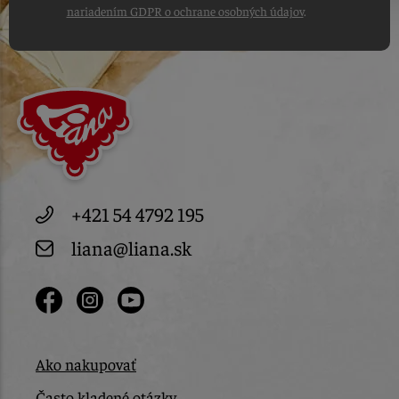
nariadením GDPR o ochrane osobných údajov
.
+421 54 4792 195
liana@liana.sk
Ako nakupovať
Často kladené otázky