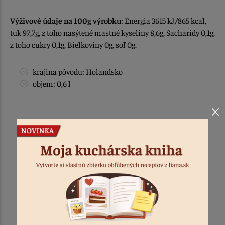
Výživové údaje na 100g výrobku
: Energia 3615 kJ/865 kcal,
tuk 97,7g, z toho nasýtené mastné kyseliny 8,6g, Sacharidy 0,1g,
z toho cukry 0,1g, Bielkoviny 0g, soľ 0g.
krajina pôvodu: Holandsko
objem: 0,6 l
Podobné produkty