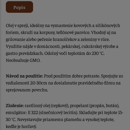
Popis
Olej v spreji, ideálny na vymastenie kovových a silikónových
foriem, skruží na korpusy, teflónové panvice. Vhodný aj na
grilovanie alebo pečenie hranolčekov a zeleniny v rúre.
Využitie nájde v domácnosti, pekárskej, cukrárskej výrobe a
gastro prevádzkach. Odolný voči teplotám do 230 °C.
Neobsahuje GMO.
Návod na použitie:
Pred použitím dobre potraste. Sprejujte zo
vzdialenosti 20-30cm na dosiahnutie pravidelného filmu na
sprejovanom povrchu.
Zloženie:
rastlinný olej (repkový), propelant (propán, bután),
emulgátor: E 322 (slnečnicový lecitín). Skladujte pri teplote 15-
30 °C. Nevystavujte priamemu plameňu a vysokej teplote,
keďže je horľavý.