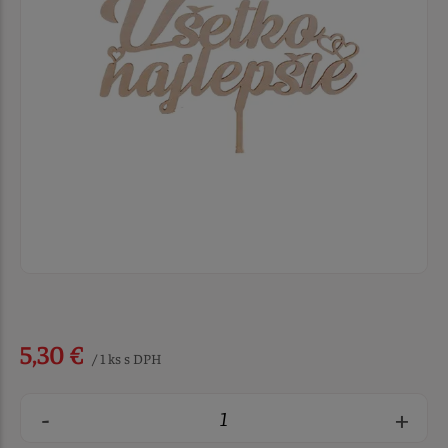
5,30 €
/ 1 ks s DPH
-
+