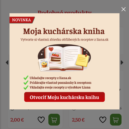
Podobné produkty
Zápich - Happy Birthday
Zápich - Happy Birthday
zlatý akryl
strieborný akryl
Nedostupné
Kód: 848
4 ks
Kód: 846
2,00 €
2,50 €