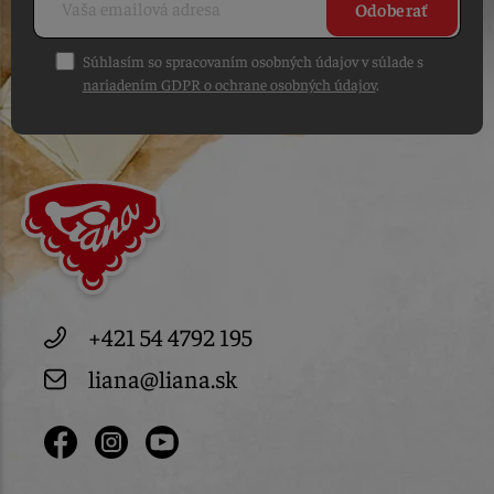
Odoberať
Súhlasím so spracovaním osobných údajov v súlade s
nariadením GDPR o ochrane osobných údajov
.
+421 54 4792 195
liana@liana.sk