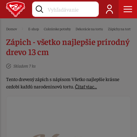
Domov
E-shop
Cukrárske potreby
Dekorácie na tortu
Zápichy na tortu
Zápich - všetko najlepšie prírodný
drevo 13 cm
Skladom 7 ks
Tento drevený zápich s nápisom Všetko najlepšie krásne
ozdobí každú narodeninovú tortu.
Čítať viac…