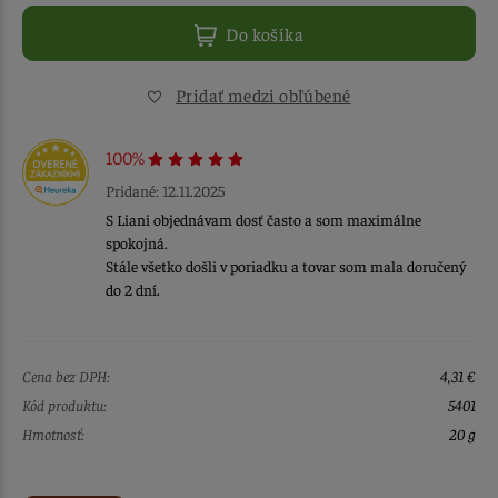
Do košíka
Pridať medzi obľúbené
100%
Pridané: 12.11.2025
S Liani objednávam dosť často a som maximálne
spokojná.
Stále všetko došli v poriadku a tovar som mala doručený
do 2 dní.
Cena bez DPH:
4,31 €
Kód produktu:
5401
Hmotnosť:
20 g