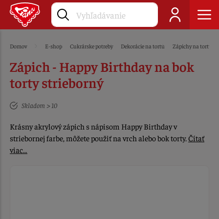
Domov
E-shop
Cukrárske potreby
Dekorácie na tortu
Zápichy na tortu
Zápich - Happy Birthday na bok
torty strieborný
Skladom > 10
Krásny akrylový zápich s nápisom Happy Birthday v
striebornej farbe, môžete použiť na vrch alebo bok torty.
Čítať
viac…