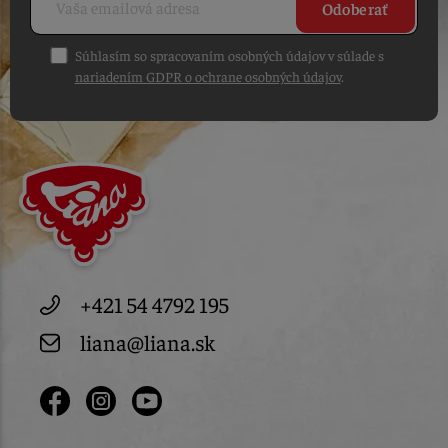
Odoberať
Súhlasím so spracovaním osobných údajov v súlade s
nariadením GDPR o ochrane osobných údajov
.
+421 54 4792 195
liana@liana.sk