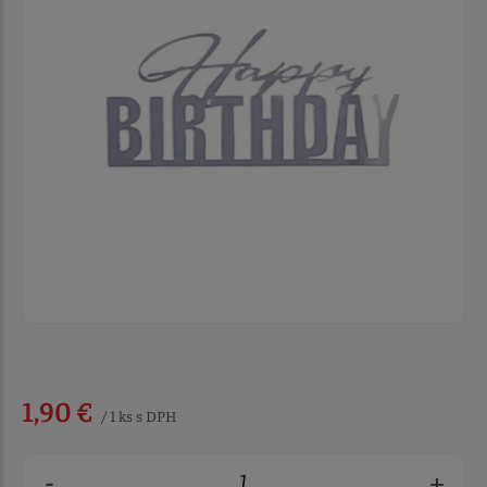
1,90 €
/ 1 ks s DPH
-
+