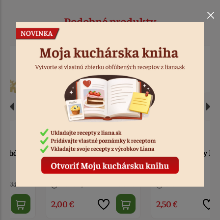
Podobné produkty
Zápich - Happy Birthday
Zápich - Happy Birthday
zlatý akryl
modrý akryl
Nedostupné
Kód: 848
3 ks
Kód: 845
2,00 €
2,50 €