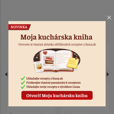
Podobné produkty
Vykrajovačka prasiatko
Vykrajovačka
4,6 x 2,7 x 1,5 cm, nerez
muchotrávka nerez