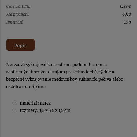
Cena bez DPH:
0,89 €
Kód produktu:
6028
Hmotnosť:
10 g
Popis
Nerezová vykrajovačka s ostrou spodnou hranou a
zosilneným horným okrajom pre jednoduché, rýchle a
bezpečné vykrajovanie medovníkov, sušienok, pečiva alebo
ozdôb z marcipánu.
materiál: nerez
rozmery: 4,5 x 3,6 x 1,5 cm