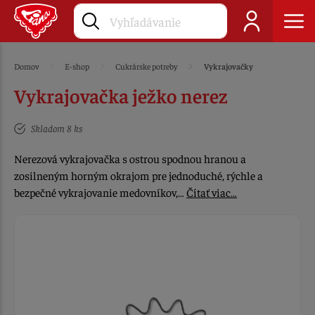
Domov
E-shop
Cukrárske potreby
Vykrajovačky
Vykrajovačka ježko nerez
Skladom 8 ks
Nerezová vykrajovačka s ostrou spodnou hranou a
zosilneným horným okrajom pre jednoduché, rýchle a
bezpečné vykrajovanie medovníkov,…
Čítať viac…