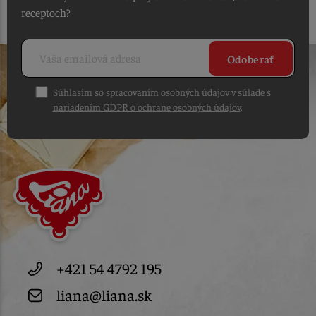
receptoch?
Odoberať
Súhlasím so spracovaním osobných údajov v súlade s
nariadením GDPR o ochrane osobných údajov
.
+421 54 4792 195
liana@liana.sk