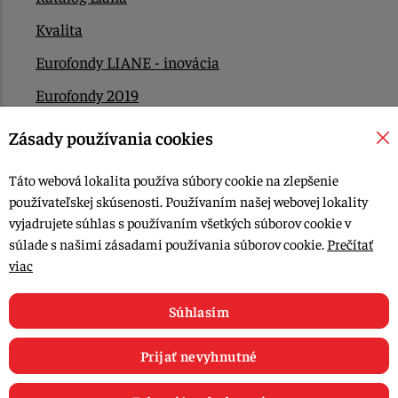
Kvalita
Eurofondy LIANE - inovácia
Eurofondy 2019
Eurofondy 2022/2023
Zásady používania cookies
EÚ Plán obnovy
Táto webová lokalita používa súbory cookie na zlepšenie
Kontakt
používateľskej skúsenosti. Používaním našej webovej lokality
vyjadrujete súhlas s používaním všetkých súborov cookie v
súlade s našimi zásadami používania súborov cookie.
Prečítať
© 2015-2026, LIANA GOLIAŠ s.r.o. všetky práva vyhradené.
viac
Upraviť nastavenia Cookies
Web dizajn: MARLOW DESIGN
Súhlasím
Prijať nevyhnutné