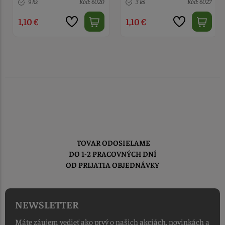
9 ks
Kód: 6020
3 ks
Kód: 6027
1,10 €
1,10 €
TOVAR ODOSIELAME
DO 1-2 PRACOVNÝCH DNÍ
OD PRIJATIA OBJEDNÁVKY
NEWSLETTER
Máte záujem vedieť ako prvý o našich akciách, novinkách a