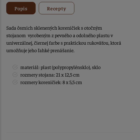
Popis
Recepty
Sada ôsmich sklenených koreničiek s otočným
stojanom vyrobeným z pevného a odolného plastu v
univerzálnej, čiernej farbe s praktickou rukoväťou, ktorá
umožňuje jeho ľahké prenášanie.
materiál: plast (polypropylénsklo), sklo
rozmery stojana: 21 x 12,5 cm
rozmery koreničiek: 8 x 5,5 cm