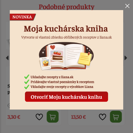
Podobné produkty
Mramorový mažiar pr.
Stojan a 12 koreničiek
11,5 cm
1 ks
Kód: 7128
1 ks
Kód: 3742
13,50 €
24,00 €