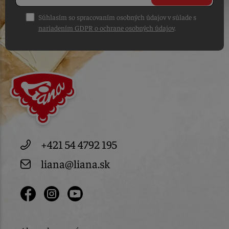
Súhlasím so spracovaním osobných údajov v súlade s
nariadením GDPR o ochrane osobných údajov
.
+421 54 4792 195
liana@liana.sk