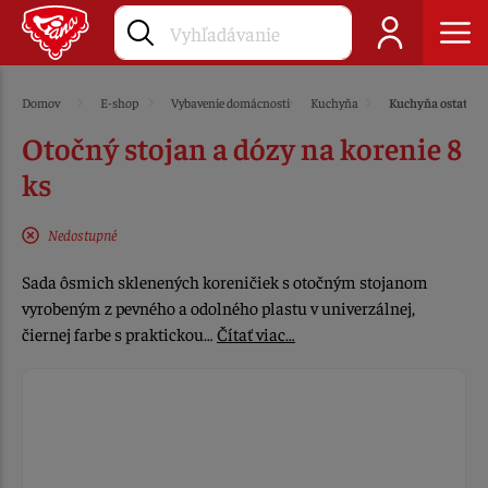
Domov
E-shop
Vybavenie domácnosti
Kuchyňa
Kuchyňa ostatné
Otočný stojan a dózy na korenie 8
ks
Nedostupné
Sada ôsmich sklenených koreničiek s otočným stojanom
vyrobeným z pevného a odolného plastu v univerzálnej,
čiernej farbe s praktickou…
Čítať viac…